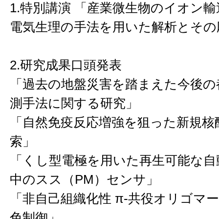
1.特別講演 「産業微生物のイオン
電気生理の手法を用いた解析とその
2.研究成果口頭発表
「過去の地盤災害を踏まえた今後の
測手法に関する研究」
「自然免疫反応増強を狙った新規核
索」
「くし型電極を用いた再生可能な自
中のスス（PM）センサ」
「非自己組織化性 π-共役オリゴマ
色制御」