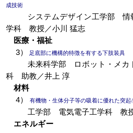
成技術
システムデザイン工学部 情
学科 教授／小川 猛志
医療・福祉
3）
足底部に機構的特徴を有する下肢装具
未来科学部 ロボット・メカト
科 助教／井上 淳
材料
4）
有機物・生体分子等の吸着に優れた突起
工学部 電気電子工学科 教授
エネルギー