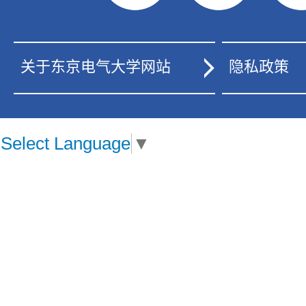
关于东京电气大学网站
隐私政策
Select Language
▼
PC版
本校在2023年，接受由文部科学大臣认定的证明评价
关(财)大学标准协会的大学评价(证明评价)审查，被认
通过大学的标准。