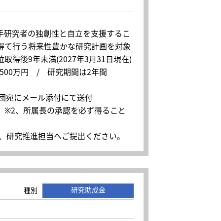
手研究者の独創性と自立を支援するこ
得て行う将来性豊かな研究計画を対象
後9年未満(2027年3月31日現在)
00万円 / 研究期間は2年間
財団宛にメール添付にて送付
 ※2、所属長の承認を必ず得ること
学内便にて、研究推進担当へご提出ください。
研究助成金
種別