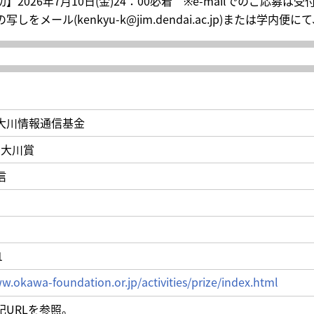
】2026年7月10日(金)24：00必着 ※e-mailでのご応募は
写しをメール(kenkyu-k@jim.dendai.ac.jp)または
大川情報通信基金
度 大川賞
信
円
1
w.okawa-foundation.or.jp/activities/prize/index.html
記URLを参照。