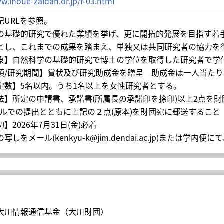
w.inoue-zaidan.or.jp/f-03.html
記URLを参照。
の基礎的研究で優れた業績を挙げ、更に開拓的発展を目指す若
とし、これまでの成果を踏まえ、単独又は共同研究者の協力を
象】自然科学の基礎的研究で博士の学位を取得した研究者で学位取得
額/研究期間】賞状及び研究助成金を贈呈 助成金は一人当たり5
定数】5名以内。うち1名以上を女性研究者とする。
法】所定の申請書、承諾書(所属長の承諾印を捺印)以上2点を
ールでの提出とともに上記の２点(原本)を財団宛に郵送すること
】2026年7月31日(金)必着
写しをメール(kenkyu-k@jim.dendai.ac.jp)または
大川情報通信基金（大川財団）