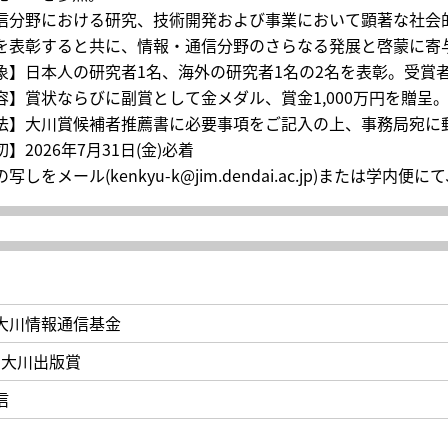
信分野における研究、技術開発および事業において顕著な社会
を表彰すると共に、情報・通信分野のさらなる発展と啓蒙に寄
象】日本人の研究者1名、海外の研究者1名の2名を表彰。受賞
容】賞状ならびに副賞として金メダル、賞金1,000万円を贈呈
法】大川賞候補者推薦書に必要事項をご記入の上、事務局宛に
】2026年7月31日(金)必着
写しをメール(kenkyu-k@jim.dendai.ac.jp)または
大川情報通信基金
度 大川出版賞
信