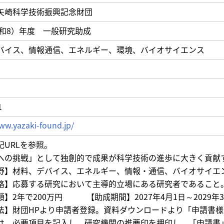
矢崎科学技術振興記念財団
令和8）年度 一般研究助成
バイス、情報通信、エネルギー、環境、バイオサイエンス
1
ww.yazaki-found.jp/
記URLを参照。
への挑戦」として独創的で成果が科学技術の進歩に大きく貢献
野】材料、デバイス、エネルギー、情報・通信、バイオサイエ
格】応募する研究において主導的立場にある研究者であること
】2年で200万円 【助成期間】2027年4月1日～2029年3
法】財団HPより申請者登録。資料ダウンロードより「申請書
は、必要項目を記入し、研究機関の推薦印を押印し、「申請書