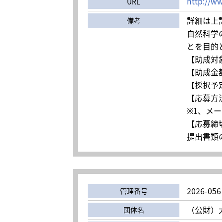
http://ww
URL
詳細は上
備考
自然科学
とを目的
【助成対
【助成金
【採択予
【応募方
※1、メ
【応募締切
提出書類の
2026-056
管理番号
（公財）
団体名