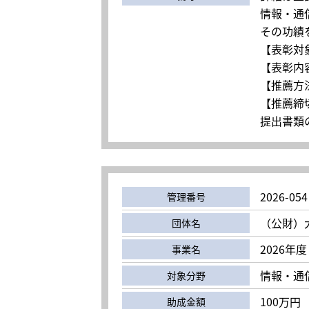
情報・通
その功績
【表彰対
【表彰内
【推薦方
【推薦締切
提出書類の
2026-054
管理番号
（公財）
団体名
2026年
事業名
情報・通
対象分野
100万円
助成金額