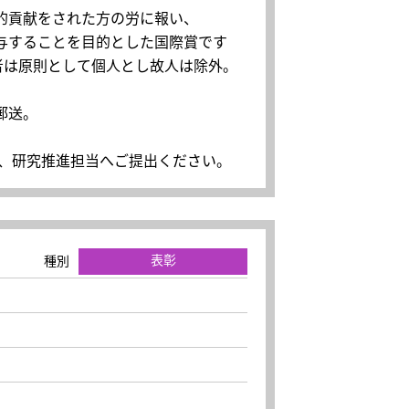
的貢献をされた方の労に報い、
与することを目的とした国際賞です
者は原則として個人とし故人は除外。
。
郵送。
学内便にて、研究推進担当へご提出ください。
表彰
種別