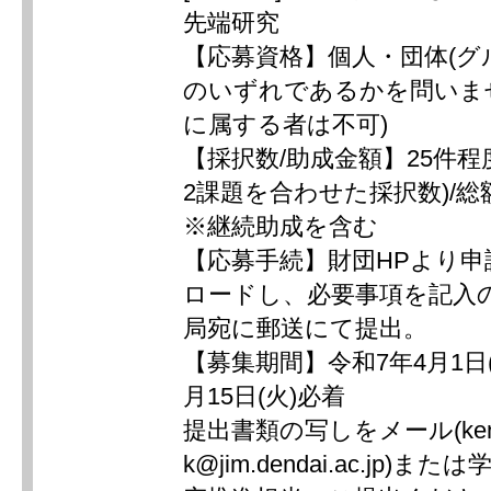
先端研究
【応募資格】個人・団体(グ
のいずれであるかを問いませ
に属する者は不可)
【採択数/助成金額】25件程
2課題を合わせた採択数)/総
※継続助成を含む
【応募手続】財団HPより
ロードし、必要事項を記入
局宛に郵送にて提出。
【募集期間】令和7年4月1日(
月15日(火)必着
提出書類の写しをメール(kenk
k@jim.dendai.ac.jp)