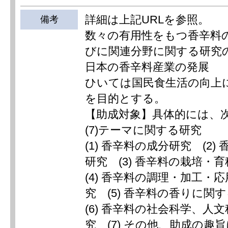
詳細は上記URLを参照。
備考
数々の有用性をもつ香辛料
びに関連分野に関する研究
日本の香辛料産業の発展
ひいては国民食生活の向上
を目的とする。
【助成対象】具体的には、次
(7)テーマに関する研究
(1) 香辛料の成分研究 (2)
研究 (3) 香辛料の栽培・
(4) 香辛料の調理・加工・
究 (5) 香辛料の香りに関
(6) 香辛料の社会科学、人
究 (7) その他、助成の趣