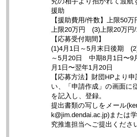
究の相手より招かれて渡航
援助
【援助費用/件数】上限50万円
上限20万円 (3)上限20万円
【応募受付期間】
(1)4月1日～5月末日後期 (2
～5月20日 中期8月1日〜9
月1日〜翌年1月20日
【応募方法】財団HPより申
い、「申請作成」の画面に
を記入し、登録。
提出書類の写しをメール(kenk
k@jim.dendai.ac.jp)
究推進担当へご提出くださ