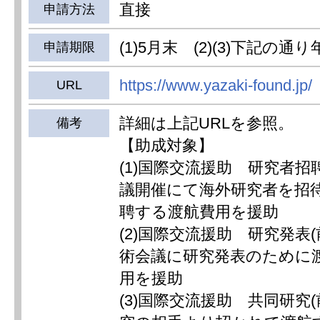
直接
申請方法
(1)5月末 (2)(3)下記の通
申請期限
https://www.yazaki-found.jp/
URL
詳細は上記URLを参照。
備考
【助成対象】
(1)国際交流援助 研究者
議開催にて海外研究者を招
聘する渡航費用を援助
(2)国際交流援助 研究発表
術会議に研究発表のために
用を援助
(3)国際交流援助 共同研究