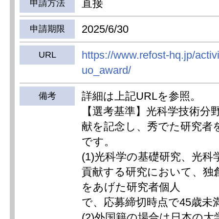
直接
申請方法
2025/6/30
申請期限
https://www.refost-hq.jp/activ
URL
uo_award/
詳細は上記URLを参照。
備考
【選考基準】光科学技術分
献を記念し、秀でた研究者
です。
(1)光科学の基礎研究、光
貢献する研究において、独
をあげた研究者個人
で、応募締切時点で45歳未
(2)外国籍の場合は日本の