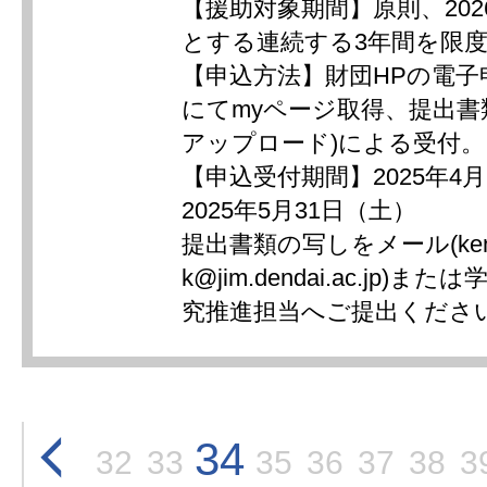
【援助対象期間】原則、20
とする連続する3年間を限
【申込方法】財団HPの電子申
にてmyページ取得、提出
アップロード)による受付。
【申込受付期間】2025年4
2025年5月31日（土）
提出書類の写しをメール(kenk
k@jim.dendai.ac.jp)
究推進担当へご提出くださ
34
32
33
35
36
37
38
3