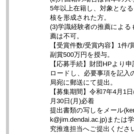
5年以上在籍し、対象とな
核を形成された方。
(3)学識経験者の推薦によ
薦は不可。
【受賞件数/受賞内容】1件/
副賞500万円を授与。
【応募手続】財団HPより
ロードし、必要事項を記入
局宛に郵送にて提出。
【募集期間】令和7年4月1日(
月30日(月)必着
提出書類の写しをメール(kenk
k@jim.dendai.ac.jp)
究推進担当へご提出くださ