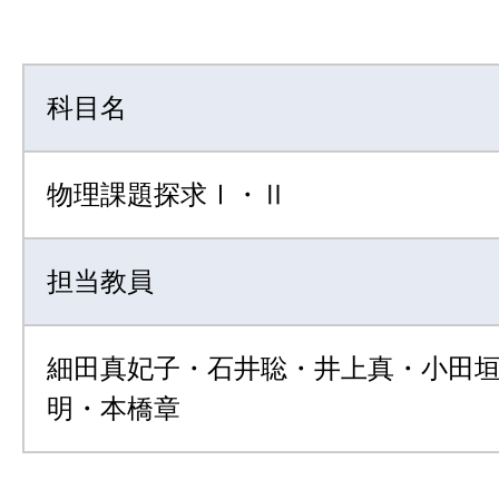
科目名
物理課題探求Ⅰ・Ⅱ
担当教員
細田真妃子・石井聡・井上真・小田
明・本橋章