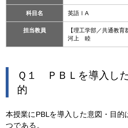
科目名
英語ⅠA
担当教員
【理工学部／共通教育
河上 睦
Ｑ１ ＰＢＬを導入し
的
本授業にPBLを導入した意図・目的
つである。