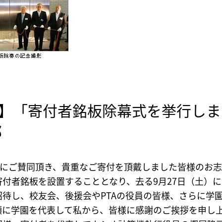
】「寄付者銘板除幕式を挙行しま
郎
業にご賛同頂き、貴重なご寄付を頂戴しました皆様のお
付者銘板を設置することとなり、去る9月27日（土）
待し、校友会、後援会やPTAの役員の皆様、さらに学園
頭に学園を代表して私から、皆様に感謝のご挨拶を申し