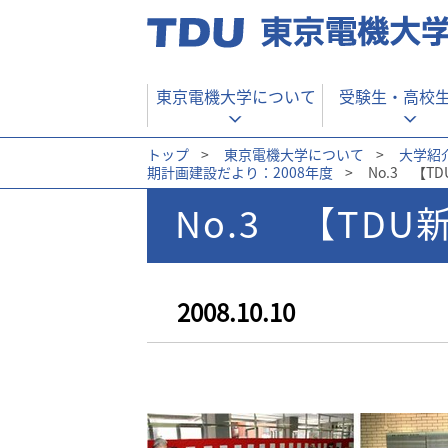
東京電機大学について
受験生・
高校
トップ
>
東京電機大学について
>
大学紹
期計画建設だより：2008年度
>
No.3 【
No.3 【TD
2008.10.10