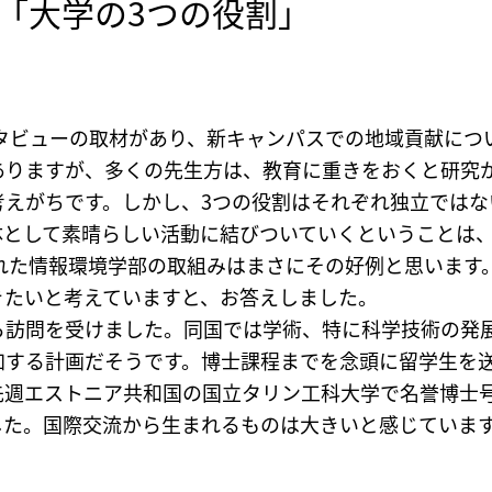
】「大学の3つの役割」
ンタビューの取材があり、新キャンパスでの地域貢献につ
ありますが、多くの先生方は、教育に重きをおくと研究
考えがちです。しかし、3つの役割はそれぞれ独立ではな
体として素晴らしい活動に結びついていくということは
された情報環境学部の取組みはまさにその好例と思います
きたいと考えていますと、お答えしました。
ら訪問を受けました。同国では学術、特に科学技術の発
加する計画だそうです。博士課程までを念頭に留学生を
先週エストニア共和国の国立タリン工科大学で名誉博士
した。国際交流から生まれるものは大きいと感じていま