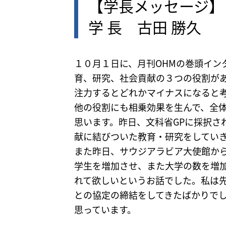
【学長メッセージ
学 長 古田 勝久
１０月１日に、月刊OHMの巻頭イ
育、研究、社会貢献の３つの役割が
注力するとどれかマイナスになると
他の役割にも相乗効果を生んで、全
思います。昨日、文科省GPに採択
献に結びついた教育・研究をしてい
また昨日、サウジアラビア大使館か
学生を増加させ、また大学の数を増
れて欲しいというお話でした。私は
との協定の締結をしてきたばかりで
思っています。