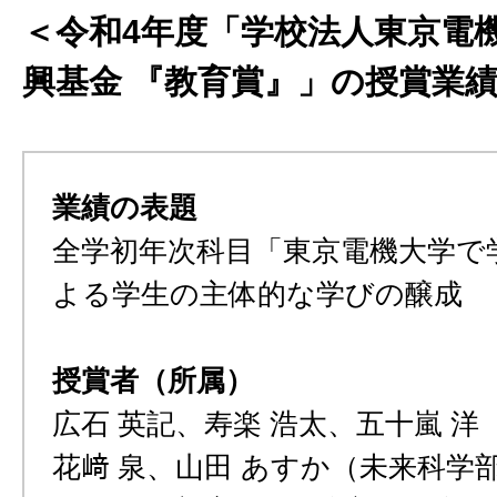
＜令和4年度「学校法人東京電
興基金 『教育賞』」の授賞業績
業績の表題
全学初年次科目「東京電機大学で
よる学生の主体的な学びの醸成
授賞者（所属）
広石 英記、寿楽 浩太、五十嵐 洋
花﨑 泉、山田 あすか（未来科学