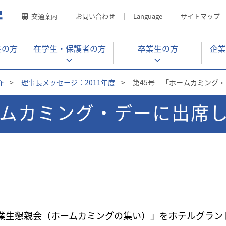
交通案内
お問い合わせ
Language
サイトマップ
生の方
在学生・
保護者の方
卒業生の方
企業
介
>
理事長メッセージ：2011年度
>
第45号 「ホームカミング
ームカミング・デーに出席
卒業生懇親会（ホームカミングの集い）」をホテルグラ