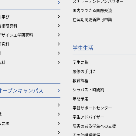
スチューデントアンバサダー
国内でできる国際交流
の学び
在留期間更新許可申請
技術研究科
デザイン工学研究科
研究科
学生生活
科
究科
学生要覧
履修の手引き
教職課程
オープンキャンパス
シラバス・時間割
年間予定
学習サポートセンター
試
学生アドバイザー
抜要項
障害のある学生への支援
その他授業関係