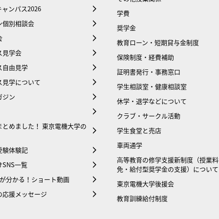
ャンパス2026
学費
ン個別相談会
奨学金
会
教育ローン・短期貸与金制度
ス見学会
保険制度・経費補助
ス自由見学
証明書発行・事務窓口
ス見学について
学生相談室・健康相談室
ガジン
休学・退学などについて
クラブ・サークル活動
まとめました！ 東京電機大学の
学生食堂と売店
車両通学
受験体験記
⾼等教育の修学支援新制度（授業料
SNS一覧
免・給付型奨学金の支援）について
大が分かる！ショート動画
東京電機大学後援会
の応援メッセージ
教育訓練給付制度