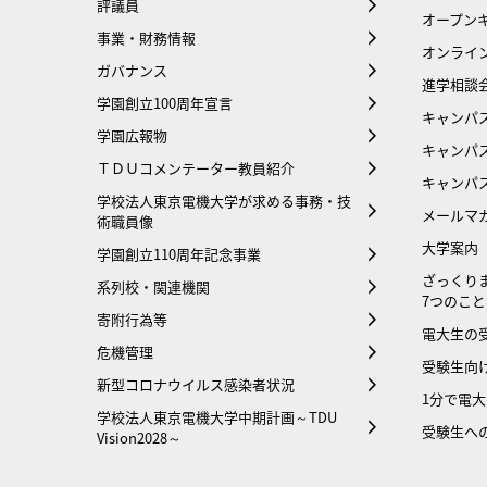
評議員
オープンキ
事業・財務情報
オンライ
ガバナンス
進学相談
学園創立100周年宣言
キャンパ
学園広報物
キャンパ
ＴＤＵコメンテーター教員紹介
キャンパ
学校法人東京電機大学が求める事務・技
メールマ
術職員像
大学案内
学園創立110周年記念事業
ざっくり
系列校・関連機関
7つのこと
寄附行為等
電大生の
危機管理
受験生向け
新型コロナウイルス感染者状況
1分で電
学校法人東京電機大学中期計画～TDU
受験生へ
Vision2028～