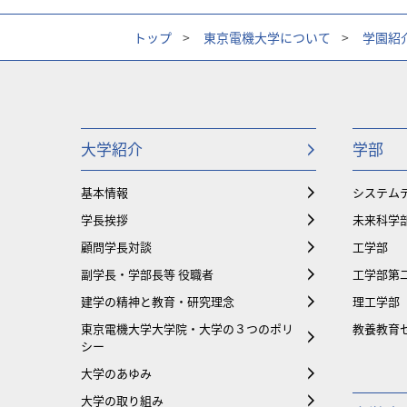
トップ
>
東京電機大学について
>
学園紹
大学紹介
学部
基本情報
システム
学長挨拶
未来科学
顧問学長対談
工学部
副学長・学部長等 役職者
工学部第
建学の精神と教育・研究理念
理工学部
東京電機大学大学院・大学の３つのポリ
教養教育
シー
大学のあゆみ
大学の取り組み