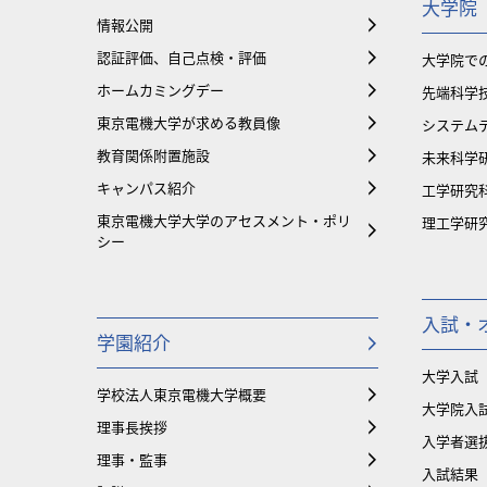
大学院
情報公開
認証評価、自己点検・評価
大学院で
ホームカミングデー
先端科学
東京電機大学が求める教員像
システム
教育関係附置施設
未来科学
キャンパス紹介
工学研究
東京電機大学大学のアセスメント・ポリ
理工学研
シー
入試・
学園紹介
大学入試
学校法人東京電機大学概要
大学院入
理事長挨拶
入学者選
理事・監事
入試結果