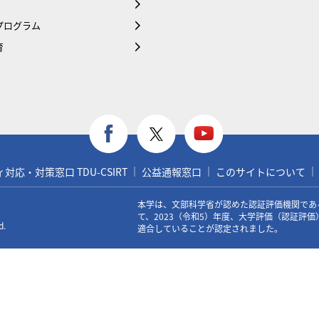
プログラム
育
応・対策窓口 TDU-CSIRT
公益通報窓口
このサイトについて
本学は、文部科学省が認めた認証評価機関であ
て、2023（令和5）年度、大学評価（認証評
d.
適合していることが認定されました。