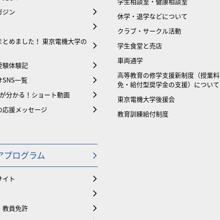
学生相談室・健康相談室
ガジン
休学・退学などについて
クラブ・サークル活動
まとめました！ 東京電機大学の
学生食堂と売店
車両通学
受験体験記
⾼等教育の修学支援新制度（授業料
SNS一覧
免・給付型奨学金の支援）について
大が分かる！ショート動画
東京電機大学後援会
の応援メッセージ
教育訓練給付制度
アプログラム
サイト
・教員免許