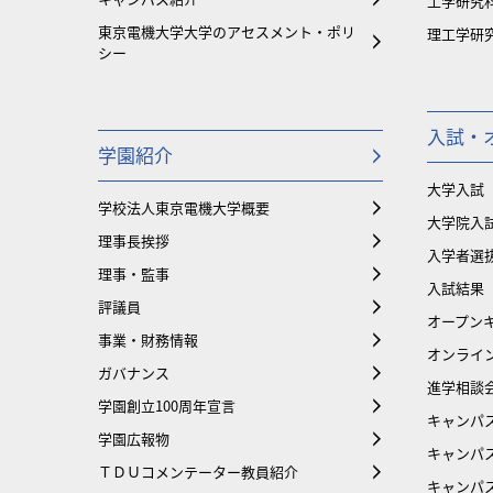
工学研究
東京電機大学大学のアセスメント・ポリ
理工学研
シー
入試・
学園紹介
大学入試
学校法人東京電機大学概要
大学院入
理事長挨拶
入学者選
理事・監事
入試結果
評議員
オープンキ
事業・財務情報
オンライ
ガバナンス
進学相談
学園創立100周年宣言
キャンパ
学園広報物
キャンパ
ＴＤＵコメンテーター教員紹介
キャンパ