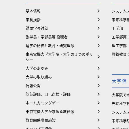
基本情報
システム
学長挨拶
未来科学
顧問学長対談
工学部
副学長・学部長等 役職者
工学部第
建学の精神と教育・研究理念
理工学部
東京電機大学大学院・大学の３つのポリ
教養教育
シー
大学のあゆみ
大学の取り組み
大学院
情報公開
認証評価、自己点検・評価
大学院で
ホームカミングデー
先端科学
東京電機大学が求める教員像
システム
教育関係附置施設
未来科学
キャンパス紹介