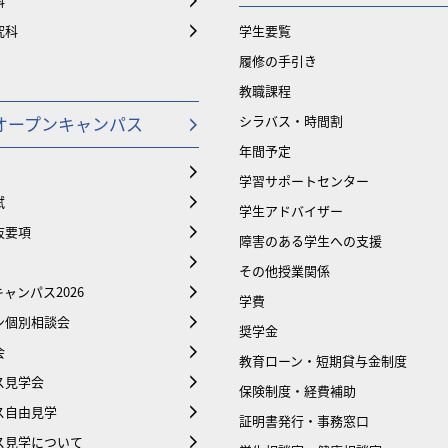
科
究科
学生要覧
履修の手引き
教職課程
オープンキャンパス
シラバス・時間割
年間予定
学習サポートセンター
試
学生アドバイザー
抜要項
障害のある学生への支援
その他授業関係
ャンパス2026
学費
ン個別相談会
奨学金
会
教育ローン・短期貸与金制度
ス見学会
保険制度・経費補助
ス自由見学
証明書発行・事務窓口
ス見学について