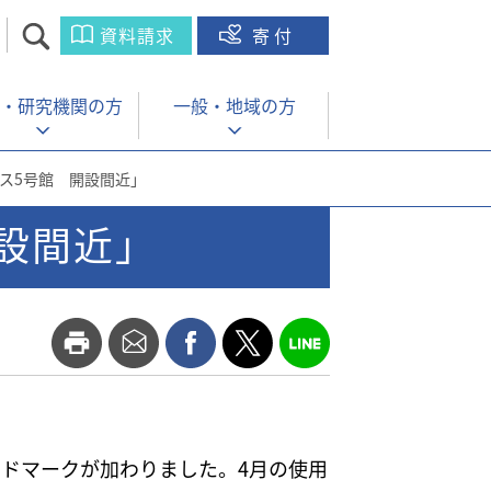
資料請求
寄付
・
研究機関の方
一般・
地域の方
ス5号館 開設間近」
設間近」
ンドマークが加わりました。4月の使用