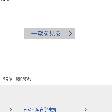
一覧を見る
ス5号館 開設間近」
研究・産官学連携