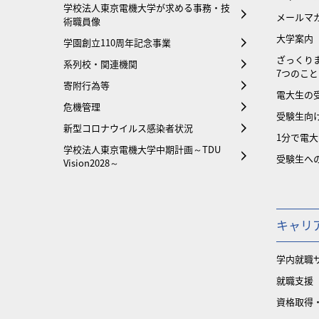
学校法人東京電機大学が求める事務・技
メールマ
術職員像
大学案内
学園創立110周年記念事業
ざっくり
系列校・関連機関
7つのこと
寄附行為等
電大生の
危機管理
受験生向け
新型コロナウイルス感染者状況
1分で電
学校法人東京電機大学中期計画～TDU
受験生へ
Vision2028～
キャリ
学内就職
就職支援
資格取得