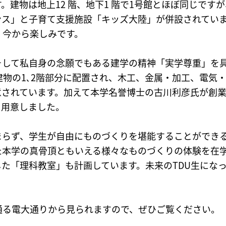
。建物は地上12 階、地下1 階で1号館とほぼ同じです
ンス」と子育て支援施設「キッズ大陸」が併設されてい
、今から楽しみです。
そして私自身の念願でもある建学の精神「実学尊重」を
で建物の1､2階部分に配置され、木工、金属・加工、電気
意されています。加えて本学名誉博士の古川利彦氏が創
も用意しました。
まらず、学生が自由にものづくりを堪能することができ
た本学の真骨頂ともいえる様々なものづくりの体験を在
た「理科教室」も計画しています。未来のTDU生にな
通る電大通りから見られますので、ぜひご覧ください。