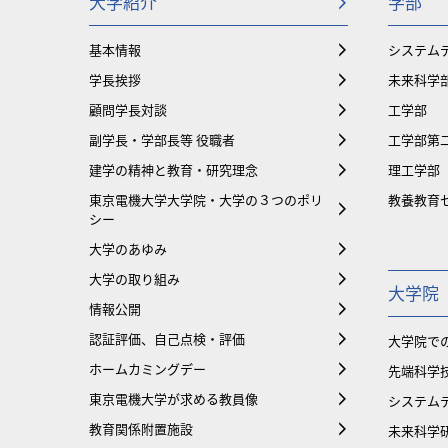
大学紹介
学部
基本情報
システム
学長挨拶
未来科学
顧問学長対談
工学部
副学長・学部長等 役職者
工学部第
建学の精神と教育・研究理念
理工学部
東京電機大学大学院・大学の３つのポリ
教養教育
シー
大学のあゆみ
大学の取り組み
大学院
情報公開
認証評価、自己点検・評価
大学院で
ホームカミングデー
先端科学
東京電機大学が求める教員像
システム
教育関係附置施設
未来科学