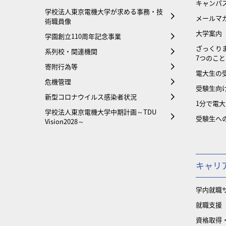
キャンパ
学校法人東京電機大学が求める事務・技
メールマ
術職員像
大学案内
学園創立110周年記念事業
ざっくり
系列校・関連機関
7つのこと
寄附行為等
電大生の
危機管理
受験生向け
新型コロナウイルス感染者状況
1分で電
学校法人東京電機大学中期計画～TDU
受験生へ
Vision2028～
キャリ
学内就職
就職支援
資格取得