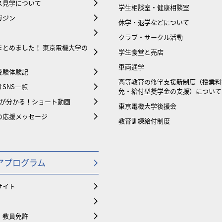
ス見学について
学生相談室・健康相談室
ガジン
休学・退学などについて
クラブ・サークル活動
まとめました！ 東京電機大学の
学生食堂と売店
車両通学
受験体験記
⾼等教育の修学支援新制度（授業料
SNS一覧
免・給付型奨学金の支援）について
大が分かる！ショート動画
東京電機大学後援会
の応援メッセージ
教育訓練給付制度
アプログラム
サイト
・教員免許