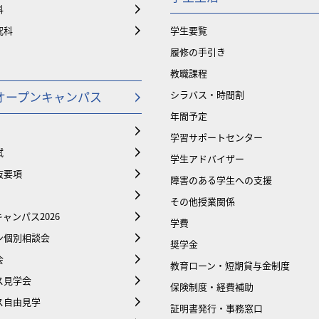
科
究科
学生要覧
履修の手引き
教職課程
オープンキャンパス
シラバス・時間割
年間予定
学習サポートセンター
試
学生アドバイザー
抜要項
障害のある学生への支援
その他授業関係
ャンパス2026
学費
ン個別相談会
奨学金
会
教育ローン・短期貸与金制度
ス見学会
保険制度・経費補助
ス自由見学
証明書発行・事務窓口