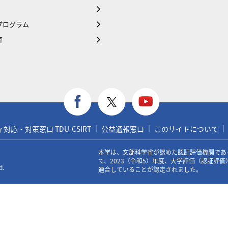
プログラム
育
応・対策窓口 TDU-CSIRT
公益通報窓口
このサイトについて
本学は、文部科学省が認めた認証評価機関であ
て、2023（令和5）年度、大学評価（認証評
d.
適合していることが認定されました。