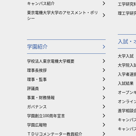
キャンパス紹介
工学研究
東京電機大学大学のアセスメント・ポリ
理工学研
シー
入試・
学園紹介
大学入試
学校法人東京電機大学概要
大学院入
理事長挨拶
入学者選
理事・監事
入試結果
評議員
オープンキ
事業・財務情報
オンライ
ガバナンス
進学相談
学園創立100周年宣言
キャンパ
学園広報物
キャンパ
ＴＤＵコメンテーター教員紹介