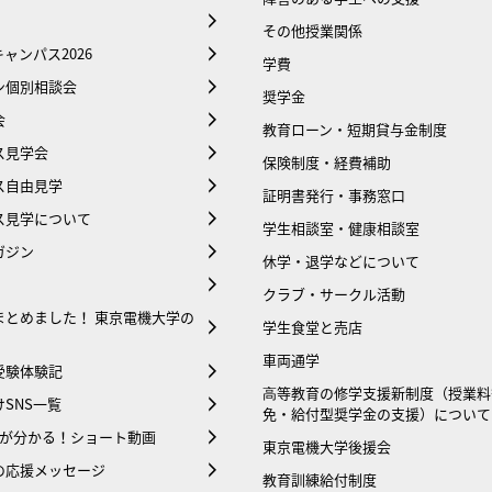
その他授業関係
ャンパス2026
学費
ン個別相談会
奨学金
会
教育ローン・短期貸与金制度
ス見学会
保険制度・経費補助
ス自由見学
証明書発行・事務窓口
ス見学について
学生相談室・健康相談室
ガジン
休学・退学などについて
クラブ・サークル活動
まとめました！ 東京電機大学の
学生食堂と売店
車両通学
受験体験記
⾼等教育の修学支援新制度（授業料
SNS一覧
免・給付型奨学金の支援）について
大が分かる！ショート動画
東京電機大学後援会
の応援メッセージ
教育訓練給付制度