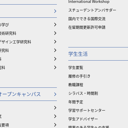
International Workshop
スチューデントアンバサダー
国内でできる国際交流
の学び
在留期間更新許可申請
技術研究科
デザイン工学研究科
研究科
学生生活
科
究科
学生要覧
履修の手引き
教職課程
オープンキャンパス
シラバス・時間割
年間予定
学習サポートセンター
試
学生アドバイザー
抜要項
障害のある学生への支援