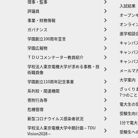
理事・監事
入試結果
評議員
オープンキ
事業・財務情報
オンライ
ガバナンス
進学相談
学園創立100周年宣言
キャンパ
学園広報物
キャンパ
ＴＤＵコメンテーター教員紹介
キャンパ
学校法人東京電機大学が求める事務・技
メールマ
術職員像
大学案内
学園創立110周年記念事業
ざっくり
系列校・関連機関
7つのこと
寄附行為等
電大生の
危機管理
受験生向け
新型コロナウイルス感染者状況
1分で電
学校法人東京電機大学中期計画～TDU
受験生へ
Vision2028～