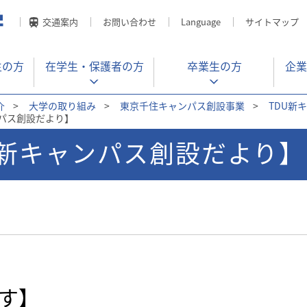
交通案内
お問い合わせ
Language
サイトマップ
生の方
在学生・
保護者の方
卒業生の方
企業
介
>
大学の取り組み
>
東京千住キャンパス創設事業
>
TDU新
ンパス創設だより】
DU新キャンパス創設だより】
す】