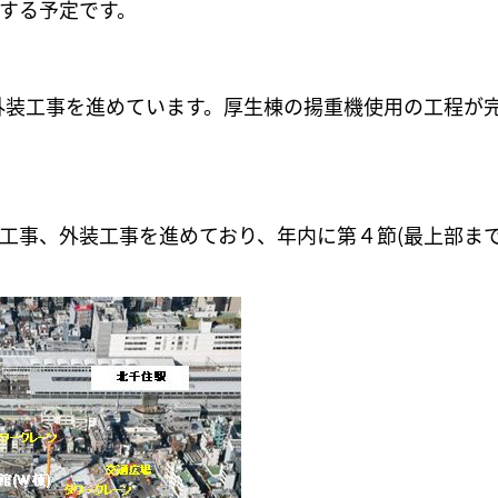
始する予定です。
外装工事を進めています。厚生棟の揚重機使用の工程が
。
体工事、外装工事を進めており、年内に第４節(最上部ま