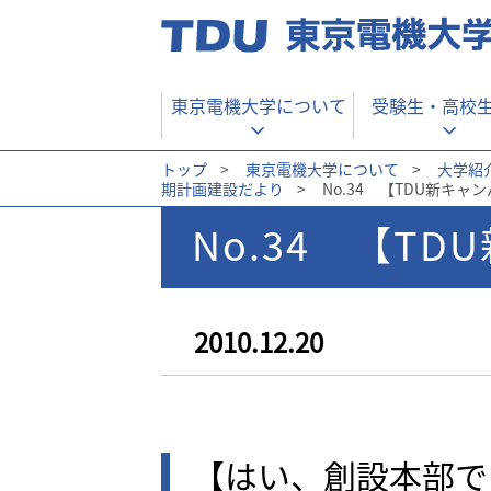
東京電機大学について
受験生・
高校
トップ
>
東京電機大学について
>
大学紹
期計画建設だより
>
No.34 【TDU新キャ
No.34 【T
2010.12.20
【はい、創設本部で