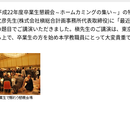
た「平成22年度卒業生懇親会～ホームカミングの集い～」
彦先生(株式会社槇総合計画事務所代表取締役)に「最
の題目でご講演いただきました。槇先生のご講演は、東
る上で、卒業生の方を始め本学教職員にとって大変貴重