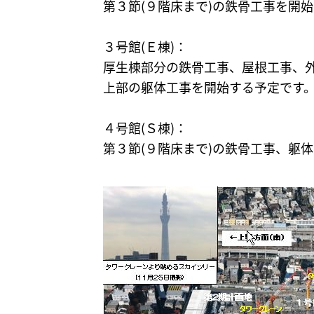
第３節(９階床まで)の鉄骨工事を開
３号館(Ｅ棟)：
厚生棟部分の鉄骨工事、屋根工事、
上部の躯体工事を開始する予定です
４号館(Ｓ棟)：
第３節(９階床まで)の鉄骨工事、躯