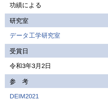
功績による
研究室
データ工学研究室
受賞日
令和3年3月2日
参 考
DEIM2021