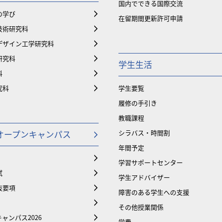
国内でできる国際交流
の学び
在留期間更新許可申請
技術研究科
デザイン工学研究科
研究科
学生生活
科
究科
学生要覧
履修の手引き
教職課程
オープンキャンパス
シラバス・時間割
年間予定
学習サポートセンター
試
学生アドバイザー
抜要項
障害のある学生への支援
その他授業関係
ャンパス2026
学費