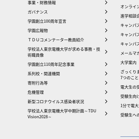
事業・財務情報
オンライ
ガバナンス
進学相談
学園創立100周年宣言
キャンパ
学園広報物
キャンパ
ＴＤＵコメンテーター教員紹介
キャンパ
学校法人東京電機大学が求める事務・技
メールマ
術職員像
大学案内
学園創立110周年記念事業
ざっくり
系列校・関連機関
7つのこと
寄附行為等
電大生の
危機管理
受験生向け
新型コロナウイルス感染者状況
1分で電
学校法人東京電機大学中期計画～TDU
受験生へ
Vision2028～