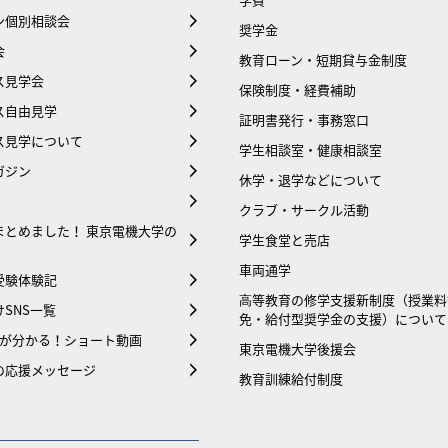
ン個別相談会
奨学金
会
教育ローン・短期貸与金制度
ス見学会
保険制度・経費補助
ス自由見学
証明書発行・事務窓口
ス見学について
学生相談室・健康相談室
ガジン
休学・退学などについて
クラブ・サークル活動
まとめました！ 東京電機大学の
学生食堂と売店
車両通学
受験体験記
⾼等教育の修学支援新制度（授業料
SNS一覧
免・給付型奨学金の支援）について
大が分かる！ショート動画
東京電機大学後援会
の応援メッセージ
教育訓練給付制度