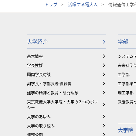
トップ
>
活躍する電大人
>
情報通信工学科の
大学紹介
学部
基本情報
システム
学長挨拶
未来科学
顧問学長対談
工学部
副学長・学部長等 役職者
工学部第
建学の精神と教育・研究理念
理工学部
東京電機大学大学院・大学の３つのポリ
教養教育
シー
大学のあゆみ
大学の取り組み
大学院
情報公開