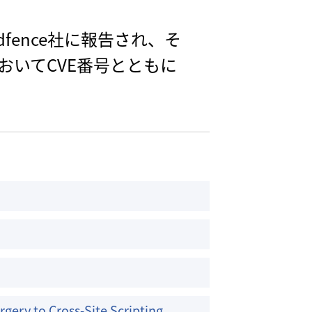
ordfence社に報告され、そ
riesにおいてCVE番号とともに
rgery to Cross-Site Scripting