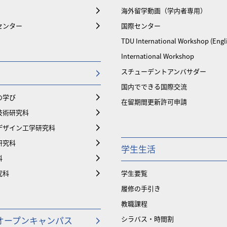
海外留学動画（学内者専用）
センター
国際センター
TDU International Workshop (Engl
International Workshop
スチューデントアンバサダー
国内でできる国際交流
の学び
在留期間更新許可申請
技術研究科
デザイン工学研究科
研究科
学生生活
科
究科
学生要覧
履修の手引き
教職課程
オープンキャンパス
シラバス・時間割