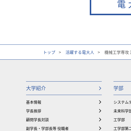
電
トップ
>
活躍する電大人
>
機械工学専攻 濱
大学紹介
学部
基本情報
システム
学長挨拶
未来科学
顧問学長対談
工学部
副学長・学部長等 役職者
工学部第