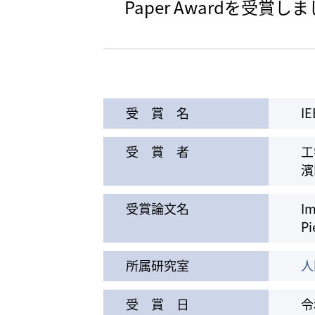
Paper Awardを受賞し
受 賞 名
IE
受 賞 者
工
濱
受賞論文名
Im
Pi
所属研究室
人
受 賞 日
令