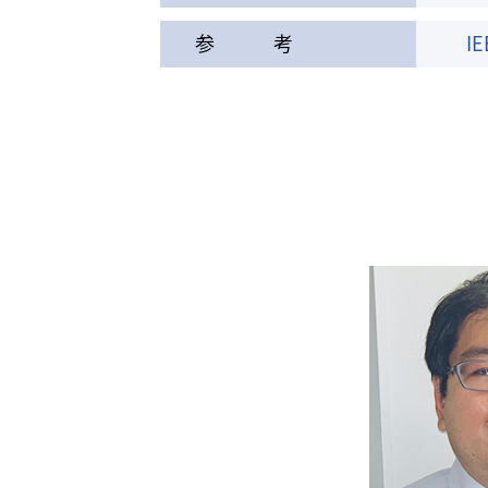
参 考
IE