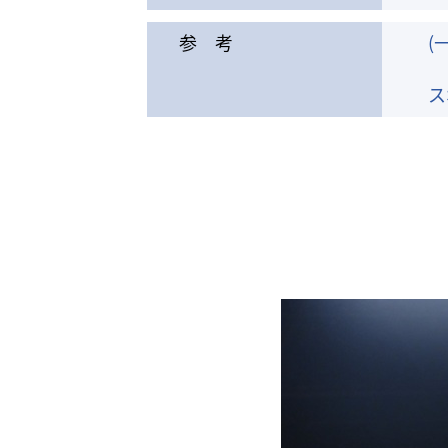
参 考
(
ス