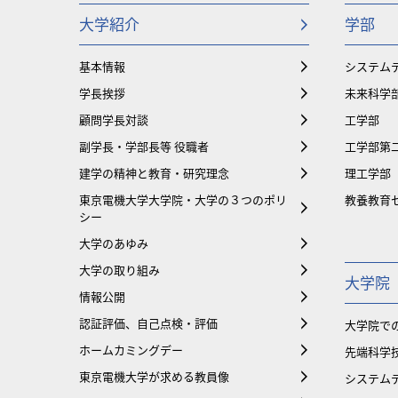
大学紹介
学部
基本情報
システム
学長挨拶
未来科学
顧問学長対談
工学部
副学長・学部長等 役職者
工学部第
建学の精神と教育・研究理念
理工学部
東京電機大学大学院・大学の３つのポリ
教養教育
シー
大学のあゆみ
大学の取り組み
大学院
情報公開
認証評価、自己点検・評価
大学院で
ホームカミングデー
先端科学
東京電機大学が求める教員像
システム