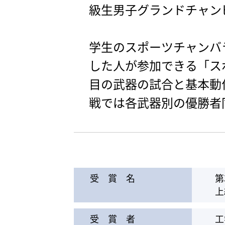
級生男子グランドチャン
学生のスポーツチャンバ
した人が参加できる「ス
目の武器の試合と基本動
戦では各武器別の優勝者
受 賞 名
第
上
受 賞 者
工