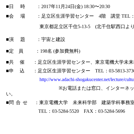
■
日時
：
2017
年
11
月
24
日
(
金
) 18:30
〜
20:30
■
会場
：
足立区生涯学習センター
4
階 講堂
TEL：
東京都足立区千住5-13-5 (北千住駅西口
よ
■
演題
：
宇宙と建設
■定 員 ：
198
名
(
参加費無料
)
■
共
催
：
足立区生涯学習センター、東京電機大学未来
■
申
込
：
足立区生涯学習センター
TEL
：
03-5813-373
http://www.adachi-shogakucenter.net/lecture/cultu
※
お電話または窓口、インターネ
い。
■
問合せ
：
東京電機大学 未来科学部 建築学科事務
TEL
：
03-5284-5520
FAX
：
03-5284-5696