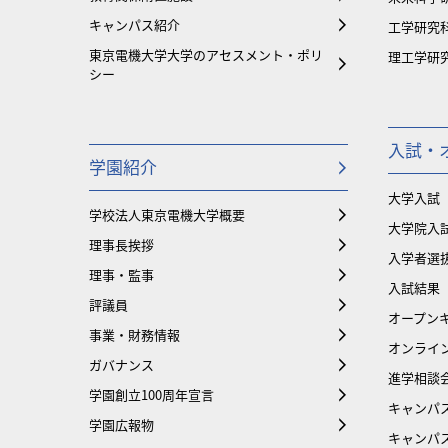
キャンパス紹介
工学研究
東京電機大学大学のアセスメント・ポリ
理工学研
シー
入試・
学園紹介
大学入試
学校法人東京電機大学概要
大学院入
理事長挨拶
入学者選
理事・監事
入試結果
評議員
オープンキ
事業・財務情報
オンライ
ガバナンス
進学相談
学園創立100周年宣言
キャンパ
学園広報物
キャンパ