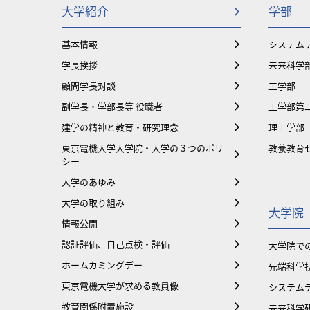
大学紹介
学部
基本情報
システム
学長挨拶
未来科学
顧問学長対談
工学部
副学長・学部長等 役職者
工学部第
建学の精神と教育・研究理念
理工学部
東京電機大学大学院・大学の３つのポリ
教養教育
シー
大学のあゆみ
大学の取り組み
大学院
情報公開
認証評価、自己点検・評価
大学院で
ホームカミングデー
先端科学
東京電機大学が求める教員像
システム
教育関係附置施設
未来科学