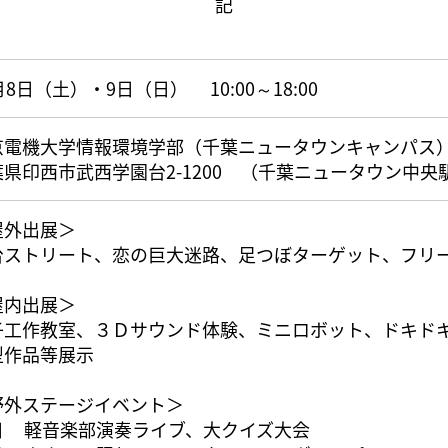
記
月8日（土）・9日（日） 10:00～18:00
京電機大学情報環境学部（千葉ニュータウンキャンパ
葉県印西市武西学園台2-1200 （千葉ニュータウン中央
屋外出展＞
台ストリート、恋の巨大迷路、足つぼターゲット、フリ
屋内出展＞
子工作教室、３Ｄサウンド体験、ミニロボット、ドキド
型作品等展示
野外ステージイベント＞
日 軽音楽部演奏ライブ、大クイズ大会