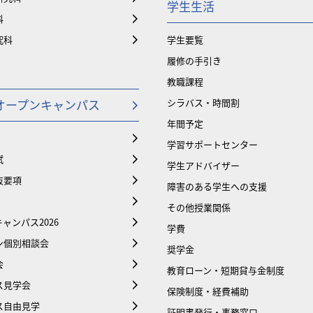
学生生活
科
究科
学生要覧
履修の手引き
教職課程
オープンキャンパス
シラバス・時間割
年間予定
学習サポートセンター
試
学生アドバイザー
抜要項
障害のある学生への支援
その他授業関係
ャンパス2026
学費
ン個別相談会
奨学金
会
教育ローン・短期貸与金制度
ス見学会
保険制度・経費補助
ス自由見学
証明書発行・事務窓口