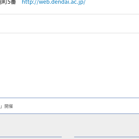
住旭町5番
http://web.dendai.ac.jp/
祭」開催