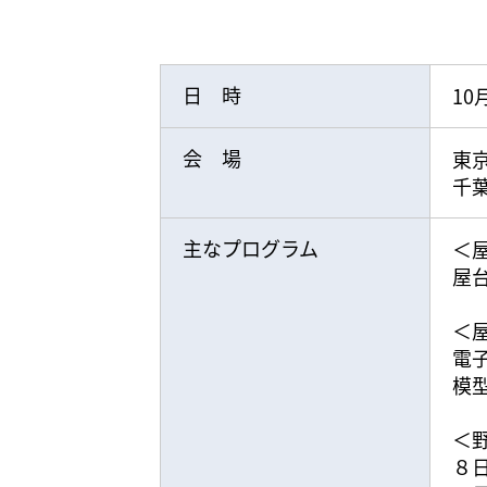
日 時
10
会 場
東
千
主なプログラム
＜
屋
＜
電
模
＜
８