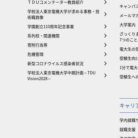
ＴＤＵコメンテーター教員紹介
キャンパ
学校法人東京電機大学が求める事務・技
メールマ
術職員像
大学案内
学園創立110周年記念事業
ざっくり
系列校・関連機関
7つのこと
寄附行為等
電大生の
危機管理
受験生向け
新型コロナウイルス感染者状況
1分で電
学校法人東京電機大学中期計画～TDU
受験生へ
Vision2028～
キャリ
学内就職
就職支援