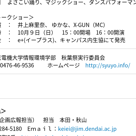
日 よさこい踊り、マジックショー、ダンスパフォーマ
トークショー＞
 ： 井上麻里奈、 ゆかな、X-GUN（MC）
 ： 10月９日（日） 15：00開場 16：00開演
金 ： e+(イープラス)、キャンパス内生協にて発売
京電機大学情報環境学部 秋葉祭実行委員会
L0476-46-9536 ホームページ
http://syuyo.info/
先＞
企画広報担当） 担当 本田・秋山
-5284-5180 Eｍａｉｌ：
keiei@jim.dendai.ac.jp