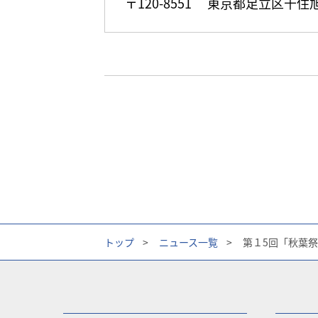
〒120-8551 東京都足立区千
トップ
>
ニュース一覧
>
第１5回「秋葉