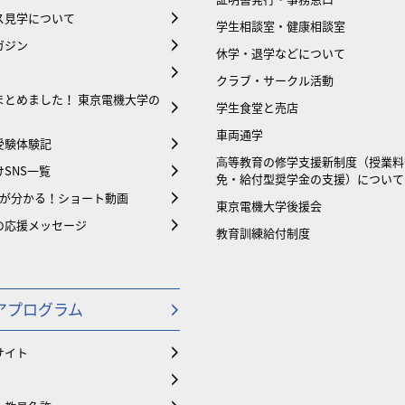
ス見学について
学生相談室・健康相談室
ガジン
休学・退学などについて
クラブ・サークル活動
まとめました！ 東京電機大学の
学生食堂と売店
車両通学
受験体験記
⾼等教育の修学支援新制度（授業料
SNS一覧
免・給付型奨学金の支援）について
大が分かる！ショート動画
東京電機大学後援会
の応援メッセージ
教育訓練給付制度
アプログラム
サイト