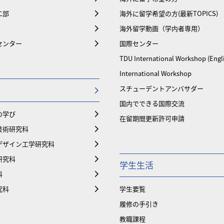
二部
海外に留学希望の方(最新TOPICS)
海外留学動画（学内者専用）
センター
国際センター
TDU International Workshop (Engl
International Workshop
スチューデントアンバサダー
国内でできる国際交流
の学び
在留期間更新許可申請
技術研究科
デザイン工学研究科
研究科
学生生活
科
究科
学生要覧
履修の手引き
教職課程