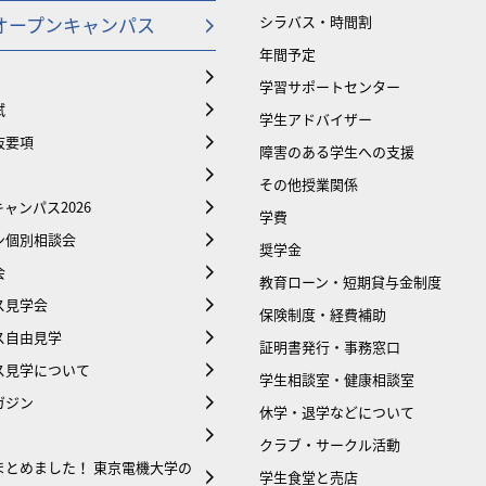
オープンキャンパス
シラバス・時間割
年間予定
学習サポートセンター
試
学生アドバイザー
抜要項
障害のある学生への支援
その他授業関係
ャンパス2026
学費
ン個別相談会
奨学金
会
教育ローン・短期貸与金制度
ス見学会
保険制度・経費補助
ス自由見学
証明書発行・事務窓口
ス見学について
学生相談室・健康相談室
ガジン
休学・退学などについて
クラブ・サークル活動
まとめました！ 東京電機大学の
学生食堂と売店