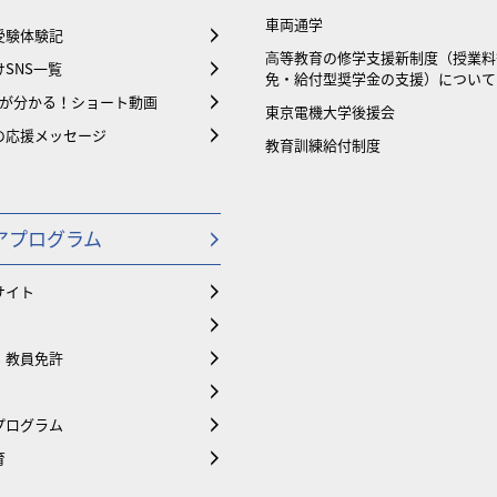
車両通学
受験体験記
⾼等教育の修学支援新制度（授業料
SNS一覧
免・給付型奨学金の支援）について
大が分かる！ショート動画
東京電機大学後援会
の応援メッセージ
教育訓練給付制度
アプログラム
サイト
・教員免許
プログラム
育