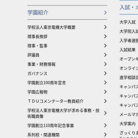
入試・
学園紹介
大学入試
学校法人東京電機大学概要
大学院入
理事長挨拶
入学者選
理事・監事
入試結果
評議員
オープンキ
事業・財務情報
オンライ
ガバナンス
進学相談
学園創立100周年宣言
キャンパ
学園広報物
キャンパ
ＴＤＵコメンテーター教員紹介
キャンパ
学校法人東京電機大学が求める事務・技
メールマ
術職員像
大学案内
学園創立110周年記念事業
ざっくり
系列校・関連機関