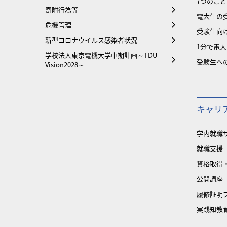
7つのこと
寄附行為等
電大生の
危機管理
受験生向け
新型コロナウイルス感染者状況
1分で電
学校法人東京電機大学中期計画～TDU
受験生へ
Vision2028～
キャリ
学内就職
就職支援
資格取得
公開講座
履修証明
実践知教