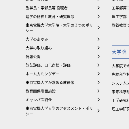
副学長・学部長等 役職者
工学部第
建学の精神と教育・研究理念
理工学部
東京電機大学大学院・大学の３つのポリ
教養教育
シー
大学のあゆみ
大学の取り組み
大学院
情報公開
認証評価、自己点検・評価
大学院で
ホームカミングデー
先端科学
東京電機大学が求める教員像
システム
教育関係附置施設
未来科学
キャンパス紹介
工学研究
東京電機大学大学のアセスメント・ポリ
理工学研
シー