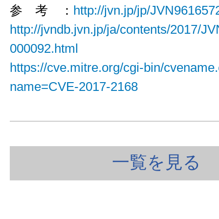
参 考 ：
http://jvn.jp/jp/JVN961657
http://jvndb.jvn.jp/ja/contents/2017/
000092.html
https://cve.mitre.org/cgi-bin/cvename.
name=CVE-2017-2168
一覧を見る