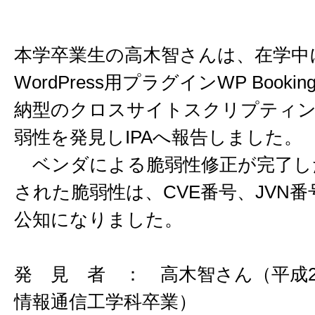
本学卒業生の高木智さんは、在学中
WordPress用プラグインWP Booking
納型のクロスサイトスクリプティング(
弱性を発見しIPAへ報告しました。
ベンダによる脆弱性修正が完了し
された脆弱性は、CVE番号、JVN
公知になりました。
発 見 者 ： 高木智さん（平成2
情報通信工学科卒業）