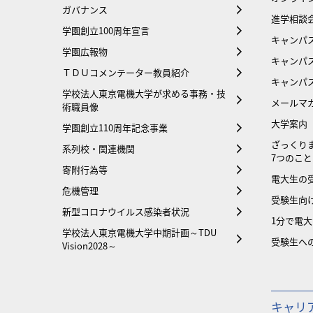
ガバナンス
進学相談
学園創立100周年宣言
キャンパ
学園広報物
キャンパ
ＴＤＵコメンテーター教員紹介
キャンパ
学校法人東京電機大学が求める事務・技
メールマ
術職員像
大学案内
学園創立110周年記念事業
ざっくり
系列校・関連機関
7つのこと
寄附行為等
電大生の
危機管理
受験生向け
新型コロナウイルス感染者状況
1分で電
学校法人東京電機大学中期計画～TDU
受験生へ
Vision2028～
キャリ