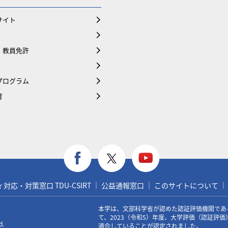
サイト
・教員免許
プログラム
育
応・対策窓口 TDU-CSIRT
公益通報窓口
このサイトについて
本学は、文部科学省が認めた認証評価機関であ
て、2023（令和5）年度、大学評価（認証評
d.
適合していることが認定されました。