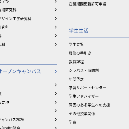
の学び
在留期間更新許可申請
技術研究科
デザイン工学研究科
研究科
学生生活
科
究科
学生要覧
履修の手引き
教職課程
オープンキャンパス
シラバス・時間割
年間予定
学習サポートセンター
試
学生アドバイザー
抜要項
障害のある学生への支援
その他授業関係
ャンパス2026
学費
ン個別相談会