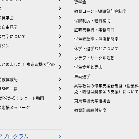
奨学金
会
教育ローン・短期貸与金制度
ス見学会
保険制度・経費補助
ス自由見学
証明書発行・事務窓口
ス見学について
学生相談室・健康相談室
ガジン
休学・退学などについて
クラブ・サークル活動
まとめました！ 東京電機大学の
学生食堂と売店
車両通学
受験体験記
⾼等教育の修学支援新制度（授業料
SNS一覧
免・給付型奨学金の支援）について
大が分かる！ショート動画
東京電機大学後援会
の応援メッセージ
教育訓練給付制度
アプログラム