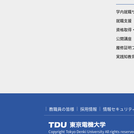
学内就職
就職支援
資格取得
公開講座
履修証明
実践知教
教職員の皆様
採用情報
情報セキュリティ対
Copyright Tokyo Denki University All rights reserve