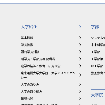
大学紹介
学部
基本情報
システム
学長挨拶
未来科学
顧問学長対談
工学部
副学長・学部長等 役職者
工学部第
建学の精神と教育・研究理念
理工学部
東京電機大学大学院・大学の３つのポリ
教養教育
シー
大学のあゆみ
大学の取り組み
大学院
情報公開