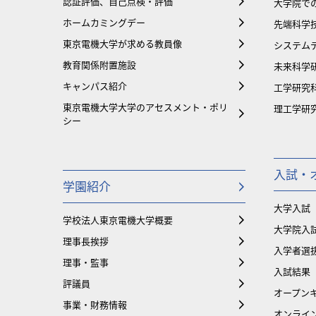
認証評価、自己点検・評価
大学院で
ホームカミングデー
先端科学
東京電機大学が求める教員像
システム
教育関係附置施設
未来科学
キャンパス紹介
工学研究
東京電機大学大学のアセスメント・ポリ
理工学研
シー
入試・
学園紹介
大学入試
学校法人東京電機大学概要
大学院入
理事長挨拶
入学者選
理事・監事
入試結果
評議員
オープンキ
事業・財務情報
オンライ