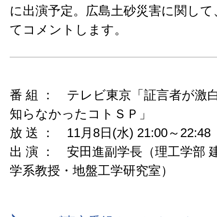
に出演予定。広島土砂災害に関して
てコメントします。
番 組 ： テレビ東京「証言者が激
知らなかったコトＳＰ」
放 送 ： 11月8日(水) 21:00～22:48
出 演 ： 安田進副学長（理工学部 
学系教授・地盤工学研究室）