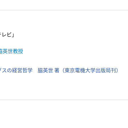
テレビ」
脇英世教授
ゾスの経営哲学 脇英世 著（東京電機大学出版局刊）