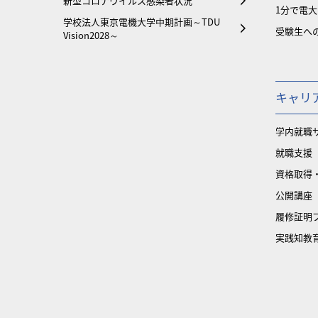
新型コロナウイルス感染者状況
1分で電
学校法人東京電機大学中期計画～TDU
受験生へ
Vision2028～
キャリ
学内就職
就職支援
資格取得
公開講座
履修証明
実践知教