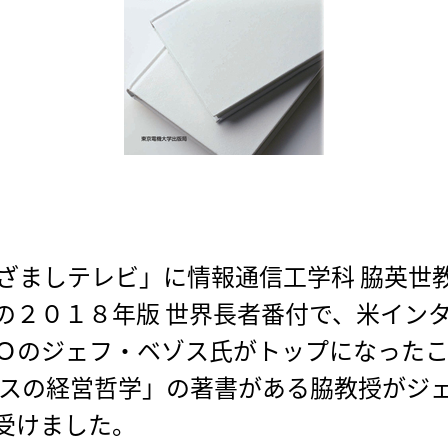
めざましテレビ」に情報通信工学科 脇英世
の２０１８年版 世界長者番付で、米イン
Ｏのジェフ・ベゾス氏がトップになった
ゾスの経営哲学」の著書がある脇教授がジ
受けました。