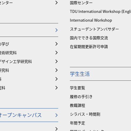
センター
国際センター
TDU International Workshop (Engl
International Workshop
スチューデントアンバサダー
国内でできる国際交流
の学び
在留期間更新許可申請
技術研究科
デザイン工学研究科
研究科
学生生活
科
究科
学生要覧
履修の手引き
教職課程
オープンキャンパス
シラバス・時間割
年間予定