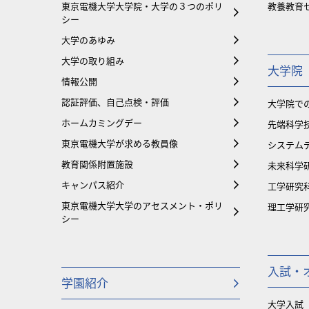
東京電機大学大学院・大学の３つのポリ
教養教育
シー
大学のあゆみ
大学の取り組み
大学院
情報公開
認証評価、自己点検・評価
大学院で
ホームカミングデー
先端科学
東京電機大学が求める教員像
システム
教育関係附置施設
未来科学
キャンパス紹介
工学研究
東京電機大学大学のアセスメント・ポリ
理工学研
シー
入試・
学園紹介
大学入試