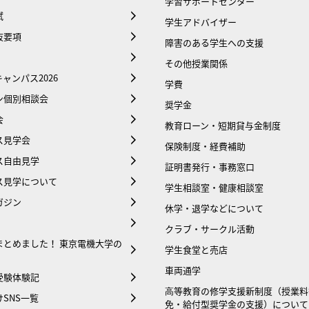
学習サポートセンター
試
学生アドバイザー
抜要項
障害のある学生への支援
その他授業関係
ャンパス2026
学費
ン個別相談会
奨学金
会
教育ローン・短期貸与金制度
ス見学会
保険制度・経費補助
ス自由見学
証明書発行・事務窓口
ス見学について
学生相談室・健康相談室
ガジン
休学・退学などについて
クラブ・サークル活動
まとめました！ 東京電機大学の
学生食堂と売店
車両通学
受験体験記
⾼等教育の修学支援新制度（授業料
SNS一覧
免・給付型奨学金の支援）について