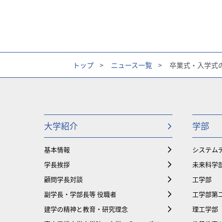
トップ
>
ニュース一覧
>
卒業式・入学式
大学紹介
学部
基本情報
システム
学長挨拶
未来科学
顧問学長対談
工学部
副学長・学部長等 役職者
工学部第
建学の精神と教育・研究理念
理工学部