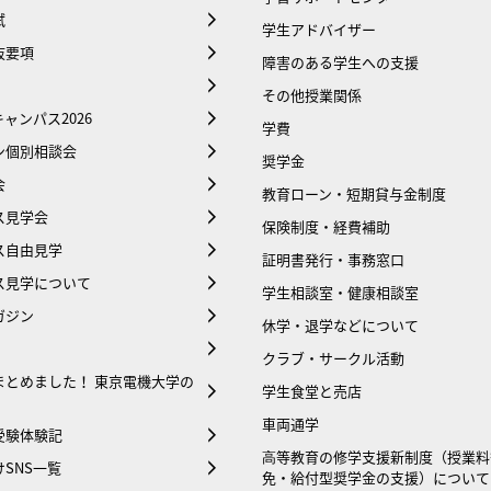
試
学生アドバイザー
抜要項
障害のある学生への支援
その他授業関係
ャンパス2026
学費
ン個別相談会
奨学金
会
教育ローン・短期貸与金制度
ス見学会
保険制度・経費補助
ス自由見学
証明書発行・事務窓口
ス見学について
学生相談室・健康相談室
ガジン
休学・退学などについて
クラブ・サークル活動
まとめました！ 東京電機大学の
学生食堂と売店
車両通学
受験体験記
⾼等教育の修学支援新制度（授業料
SNS一覧
免・給付型奨学金の支援）について