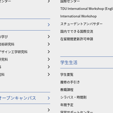
センター
国際センター
TDU International Workshop (Engl
International Workshop
スチューデントアンバサダー
国内でできる国際交流
の学び
在留期間更新許可申請
技術研究科
デザイン工学研究科
研究科
学生生活
科
究科
学生要覧
履修の手引き
教職課程
オープンキャンパス
シラバス・時間割
年間予定
学習サポートセンター