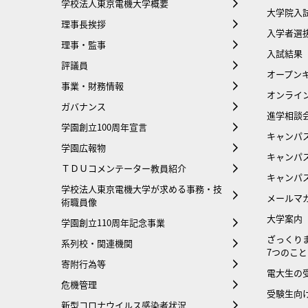
学校法人東京電機大学概要
大学院入
理事長挨拶
入学者選
理事・監事
入試結果
評議員
オープンキ
事業・財務情報
オンライ
ガバナンス
進学相談
学園創立100周年宣言
キャンパ
学園広報物
キャンパ
ＴＤＵコメンテーター教員紹介
キャンパ
学校法人東京電機大学が求める事務・技
メールマ
術職員像
大学案内
学園創立110周年記念事業
ざっくり
系列校・関連機関
7つのこと
寄附行為等
電大生の
危機管理
受験生向け
新型コロナウイルス感染者状況