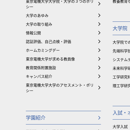
東京電機大学大学院・大学の３つのポリ
教養教育
シー
大学のあゆみ
大学の取り組み
大学院
情報公開
認証評価、自己点検・評価
大学院で
ホームカミングデー
先端科学
東京電機大学が求める教員像
システム
教育関係附置施設
未来科学
キャンパス紹介
工学研究
東京電機大学大学のアセスメント・ポリ
理工学研
シー
入試・
学園紹介
大学入試