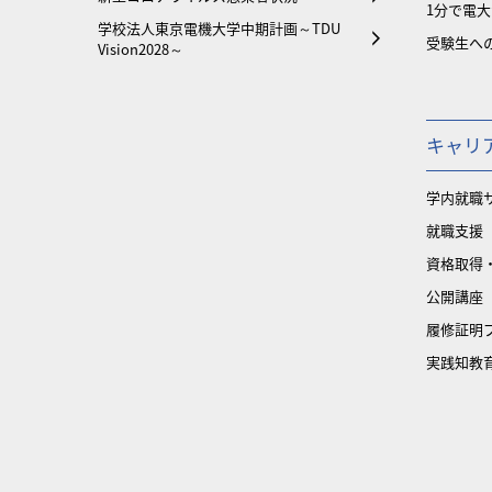
1分で電
学校法人東京電機大学中期計画～TDU
受験生へ
Vision2028～
キャリ
学内就職
就職支援
資格取得
公開講座
履修証明
実践知教