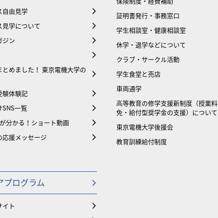
保険制度・経費補助
ス自由見学
証明書発行・事務窓口
ス見学について
学生相談室・健康相談室
ガジン
休学・退学などについて
クラブ・サークル活動
まとめました！ 東京電機大学の
学生食堂と売店
車両通学
受験体験記
⾼等教育の修学支援新制度（授業料
SNS一覧
免・給付型奨学金の支援）について
大が分かる！ショート動画
東京電機大学後援会
の応援メッセージ
教育訓練給付制度
アプログラム
サイト