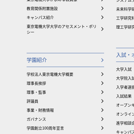
教育関係附置施設
未来科学
キャンパス紹介
工学研究
東京電機大学大学のアセスメント・ポリ
理工学研
シー
入試・
学園紹介
大学入試
学校法人東京電機大学概要
大学院入
理事長挨拶
入学者選
理事・監事
入試結果
評議員
オープンキ
事業・財務情報
オンライ
ガバナンス
進学相談
学園創立100周年宣言
キャンパ