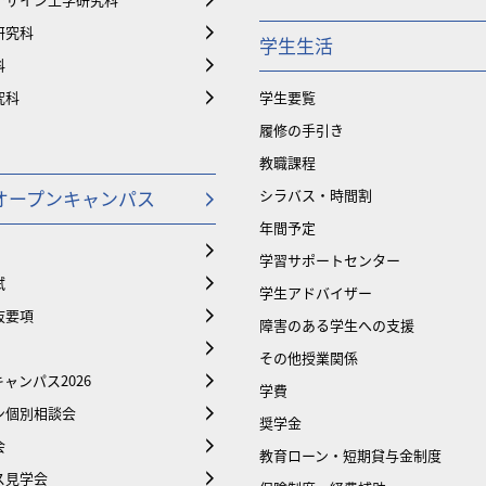
研究科
学生生活
科
究科
学生要覧
履修の手引き
教職課程
オープンキャンパス
シラバス・時間割
年間予定
学習サポートセンター
試
学生アドバイザー
抜要項
障害のある学生への支援
その他授業関係
ャンパス2026
学費
ン個別相談会
奨学金
会
教育ローン・短期貸与金制度
ス見学会