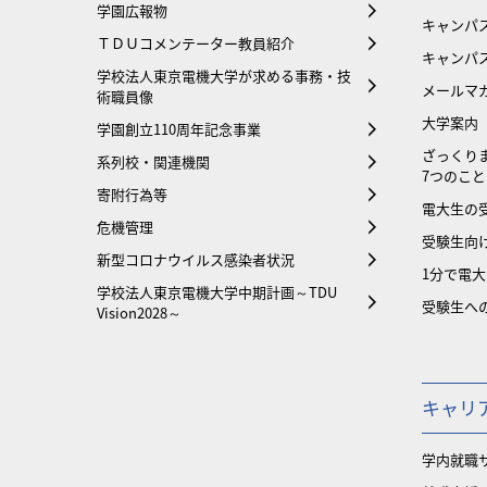
学園広報物
キャンパ
ＴＤＵコメンテーター教員紹介
キャンパ
学校法人東京電機大学が求める事務・技
メールマ
術職員像
大学案内
学園創立110周年記念事業
ざっくり
系列校・関連機関
7つのこと
寄附行為等
電大生の
危機管理
受験生向け
新型コロナウイルス感染者状況
1分で電
学校法人東京電機大学中期計画～TDU
受験生へ
Vision2028～
キャリ
学内就職