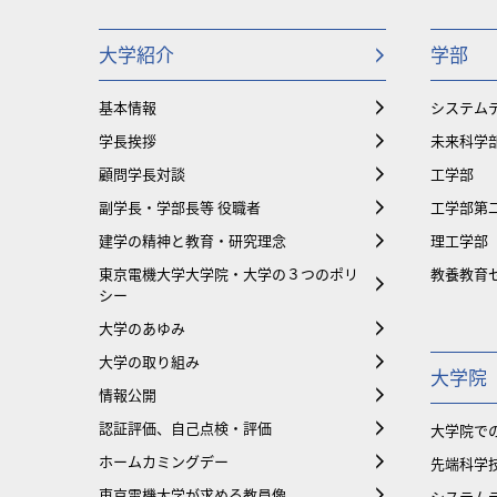
大学紹介
学部
基本情報
システム
学長挨拶
未来科学
顧問学長対談
工学部
副学長・学部長等 役職者
工学部第
建学の精神と教育・研究理念
理工学部
東京電機大学大学院・大学の３つのポリ
教養教育
シー
大学のあゆみ
大学の取り組み
大学院
情報公開
認証評価、自己点検・評価
大学院で
ホームカミングデー
先端科学
東京電機大学が求める教員像
システム