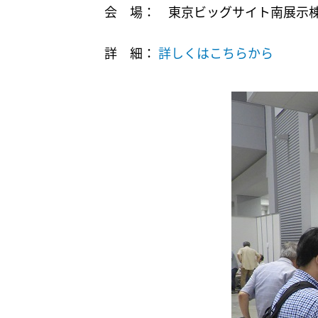
会 場： 東京ビッグサイト南展示棟３
詳 細：
詳しくはこちらから