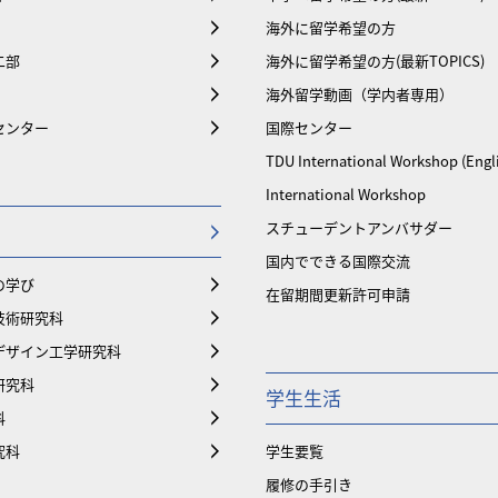
海外に留学希望の方
二部
海外に留学希望の方(最新TOPICS)
海外留学動画（学内者専用）
センター
国際センター
TDU International Workshop (Engl
International Workshop
スチューデントアンバサダー
国内でできる国際交流
の学び
在留期間更新許可申請
技術研究科
デザイン工学研究科
研究科
学生生活
科
究科
学生要覧
履修の手引き