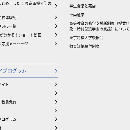
まとめました！ 東京電機大学の
学生食堂と売店
車両通学
受験体験記
⾼等教育の修学支援新制度（授業料
SNS一覧
免・給付型奨学金の支援）について
大が分かる！ショート動画
東京電機大学後援会
の応援メッセージ
教育訓練給付制度
アプログラム
サイト
・教員免許
プログラム
育