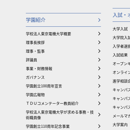
入試・
学園紹介
大学入試
学校法人東京電機大学概要
大学院入
理事長挨拶
入学者選
理事・監事
入試結果
評議員
オープンキ
事業・財務情報
オンライ
ガバナンス
進学相談
学園創立100周年宣言
キャンパ
学園広報物
キャンパ
ＴＤＵコメンテーター教員紹介
キャンパ
学校法人東京電機大学が求める事務・技
メールマ
術職員像
大学案内
学園創立110周年記念事業