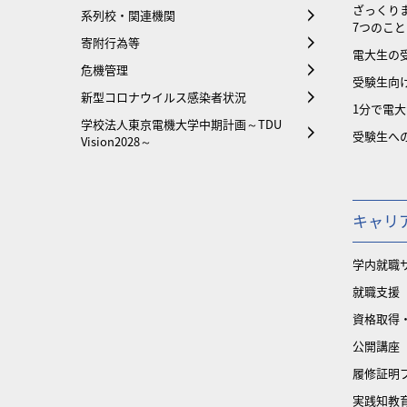
ざっくり
系列校・関連機関
7つのこと
寄附行為等
電大生の
危機管理
受験生向け
新型コロナウイルス感染者状況
1分で電
学校法人東京電機大学中期計画～TDU
受験生へ
Vision2028～
キャリ
学内就職
就職支援
資格取得
公開講座
履修証明
実践知教