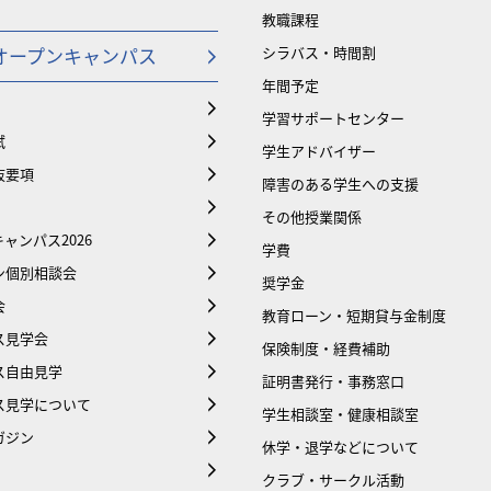
教職課程
オープンキャンパス
シラバス・時間割
年間予定
学習サポートセンター
試
学生アドバイザー
抜要項
障害のある学生への支援
その他授業関係
ャンパス2026
学費
ン個別相談会
奨学金
会
教育ローン・短期貸与金制度
ス見学会
保険制度・経費補助
ス自由見学
証明書発行・事務窓口
ス見学について
学生相談室・健康相談室
ガジン
休学・退学などについて
クラブ・サークル活動