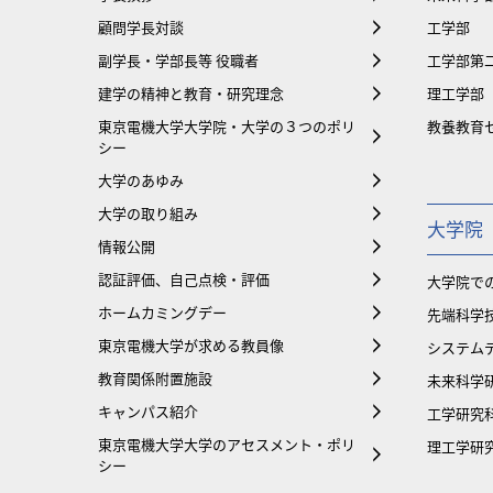
顧問学長対談
工学部
副学長・学部長等 役職者
工学部第
建学の精神と教育・研究理念
理工学部
東京電機大学大学院・大学の３つのポリ
教養教育
シー
大学のあゆみ
大学の取り組み
大学院
情報公開
認証評価、自己点検・評価
大学院で
ホームカミングデー
先端科学
東京電機大学が求める教員像
システム
教育関係附置施設
未来科学
キャンパス紹介
工学研究
東京電機大学大学のアセスメント・ポリ
理工学研
シー