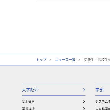
トップ
>
ニュース一覧
>
受験生・高校生対
大学紹介
学部
基本情報
システム
学長挨拶
未来科学