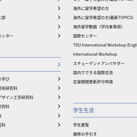
海外に留学希望の方
二部
海外に留学希望の方(最新TOPICS)
海外留学動画（学内者専用）
センター
国際センター
TDU International Workshop (Engl
International Workshop
スチューデントアンバサダー
国内でできる国際交流
の学び
在留期間更新許可申請
技術研究科
デザイン工学研究科
研究科
学生生活
科
究科
学生要覧
履修の手引き