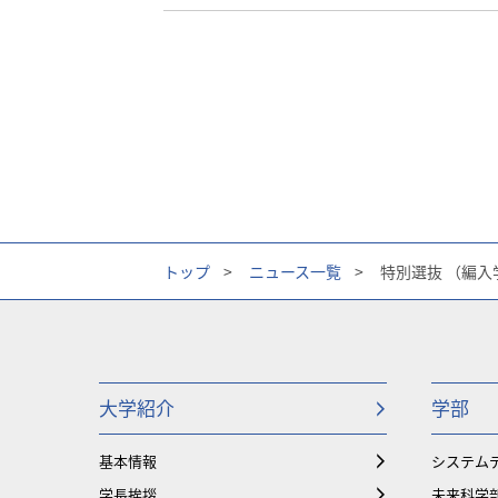
トップ
>
ニュース一覧
>
特別選抜 （編入
大学紹介
学部
基本情報
システム
学長挨拶
未来科学