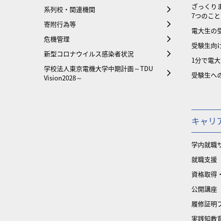
ざっくり
系列校・関連機関
7つのこと
寄附行為等
電大生の
危機管理
受験生向け
新型コロナウイルス感染者状況
1分で電
学校法人東京電機大学中期計画～TDU
受験生へ
Vision2028～
キャリ
学内就職
就職支援
資格取得
公開講座
履修証明
実践知教