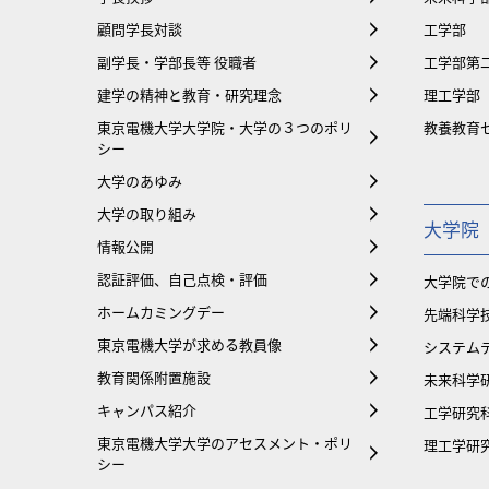
顧問学長対談
工学部
副学長・学部長等 役職者
工学部第
建学の精神と教育・研究理念
理工学部
東京電機大学大学院・大学の３つのポリ
教養教育
シー
大学のあゆみ
大学の取り組み
大学院
情報公開
認証評価、自己点検・評価
大学院で
ホームカミングデー
先端科学
東京電機大学が求める教員像
システム
教育関係附置施設
未来科学
キャンパス紹介
工学研究
東京電機大学大学のアセスメント・ポリ
理工学研
シー