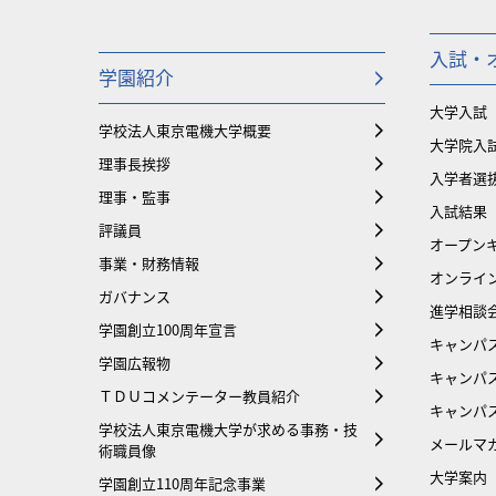
入試・
学園紹介
大学入試
学校法人東京電機大学概要
大学院入
理事長挨拶
入学者選
理事・監事
入試結果
評議員
オープンキ
事業・財務情報
オンライ
ガバナンス
進学相談
学園創立100周年宣言
キャンパ
学園広報物
キャンパ
ＴＤＵコメンテーター教員紹介
キャンパ
学校法人東京電機大学が求める事務・技
メールマ
術職員像
大学案内
学園創立110周年記念事業