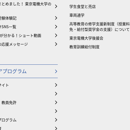
まとめました！ 東京電機大学の
学生食堂と売店
車両通学
受験体験記
⾼等教育の修学支援新制度（授業料
SNS一覧
免・給付型奨学金の支援）について
大が分かる！ショート動画
東京電機大学後援会
の応援メッセージ
教育訓練給付制度
アプログラム
サイト
・教員免許
プログラム
育