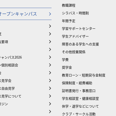
教職課程
オープンキャンパス
シラバス・時間割
年間予定
学習サポートセンター
試
学生アドバイザー
抜要項
障害のある学生への支援
その他授業関係
ャンパス2026
学費
ン個別相談会
奨学金
会
教育ローン・短期貸与金制度
ス見学会
保険制度・経費補助
ス自由見学
証明書発行・事務窓口
ス見学について
学生相談室・健康相談室
ガジン
休学・退学などについて
クラブ・サークル活動