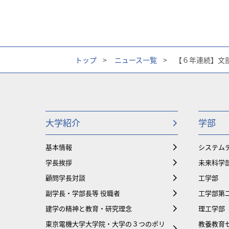
トップ
>
ニュース一覧
>
【６年連続】文
大学紹介
学部
基本情報
システム
学長挨拶
未来科学
顧問学長対談
工学部
副学長・学部長等 役職者
工学部第
建学の精神と教育・研究理念
理工学部
東京電機大学大学院・大学の３つのポリ
教養教育