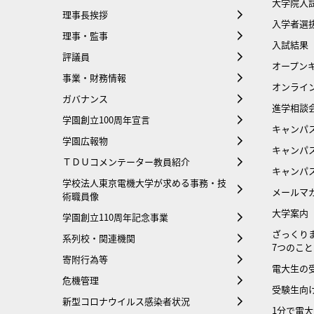
大学院入
理事長挨拶
入学者選
理事・監事
入試結果
評議員
オープンキ
事業・財務情報
オンライ
ガバナンス
進学相談
学園創立100周年宣言
キャンパ
学園広報物
キャンパ
ＴＤＵコメンテーター教員紹介
キャンパ
学校法人東京電機大学が求める事務・技
メールマ
術職員像
大学案内
学園創立110周年記念事業
ざっくり
系列校・関連機関
7つのこと
寄附行為等
電大生の
危機管理
受験生向け
新型コロナウイルス感染者状況
1分で電