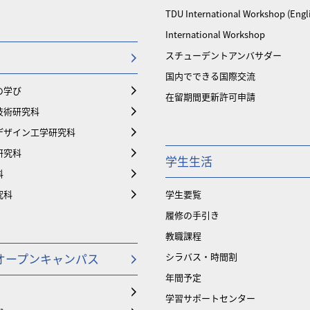
TDU International Workshop (Engl
International Workshop
スチューデントアンバサダー
国内でできる国際交流
の学び
在留期間更新許可申請
技術研究科
デザイン工学研究科
研究科
学生生活
科
究科
学生要覧
履修の手引き
教職課程
オープンキャンパス
シラバス・時間割
年間予定
学習サポートセンター