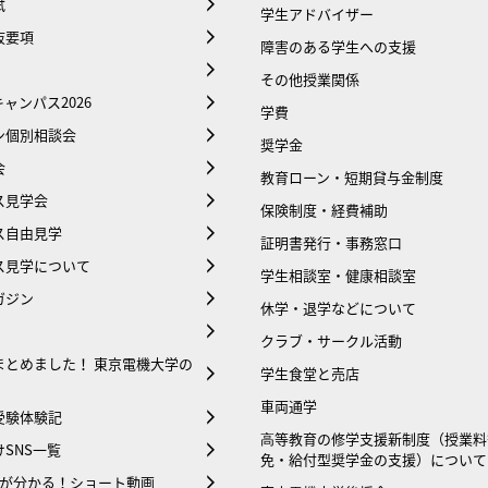
試
学生アドバイザー
抜要項
障害のある学生への支援
その他授業関係
ャンパス2026
学費
ン個別相談会
奨学金
会
教育ローン・短期貸与金制度
ス見学会
保険制度・経費補助
ス自由見学
証明書発行・事務窓口
ス見学について
学生相談室・健康相談室
ガジン
休学・退学などについて
クラブ・サークル活動
まとめました！ 東京電機大学の
学生食堂と売店
車両通学
受験体験記
⾼等教育の修学支援新制度（授業料
SNS一覧
免・給付型奨学金の支援）について
大が分かる！ショート動画