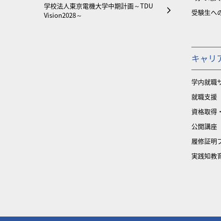
学校法人東京電機大学中期計画～TDU
受験生へ
Vision2028～
キャリ
学内就職
就職支援
資格取得
公開講座
履修証明
実践知教