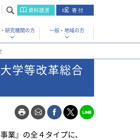
資料請求
寄付
・
研究機関の方
一般・
地域の方
定
立大学等改革総合
援事業』の全４タイプに、