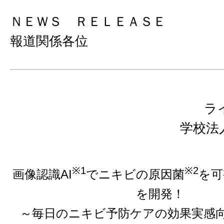
ＮＥＷＳ ＲＥＬＥＡＳＥ
報道関係各位
ラ
学校法
※1
※2
画像認識AI
でニキビの原因菌
を可
を開発！
～毎日のニキビ予防ケアの効果実感