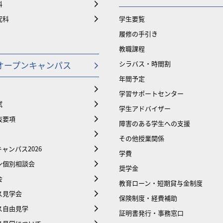
科
究科
学生要覧
履修の手引き
教職課程
オープンキャンパス
シラバス・時間割
年間予定
学習サポートセンター
試
学生アドバイザー
抜要項
障害のある学生への支援
その他授業関係
ャンパス2026
学費
ン個別相談会
奨学金
会
教育ローン・短期貸与金制度
ス見学会
保険制度・経費補助
ス自由見学
証明書発行・事務窓口