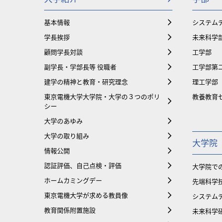
基本情報
システム
学長挨拶
未来科学
顧問学長対談
工学部
副学長・学部長等 役職者
工学部第
建学の精神と教育・研究理念
理工学部
東京電機大学大学院・大学の３つのポリ
教養教育
シー
大学のあゆみ
大学の取り組み
大学院
情報公開
認証評価、自己点検・評価
大学院で
ホームカミングデー
先端科学
東京電機大学が求める教員像
システム
教育関係附置施設
未来科学