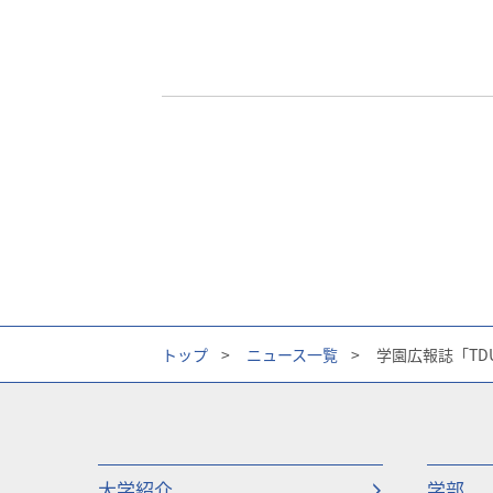
トップ
>
ニュース一覧
>
学園広報誌「TDU
大学紹介
学部