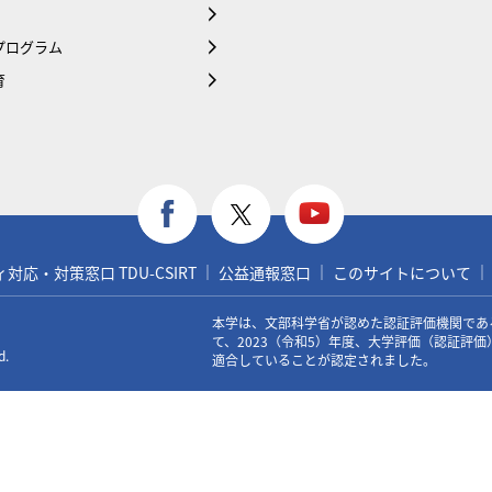
プログラム
育
応・対策窓口 TDU-CSIRT
公益通報窓口
このサイトについて
本学は、文部科学省が認めた認証評価機関であ
て、2023（令和5）年度、大学評価（認証評
d.
適合していることが認定されました。