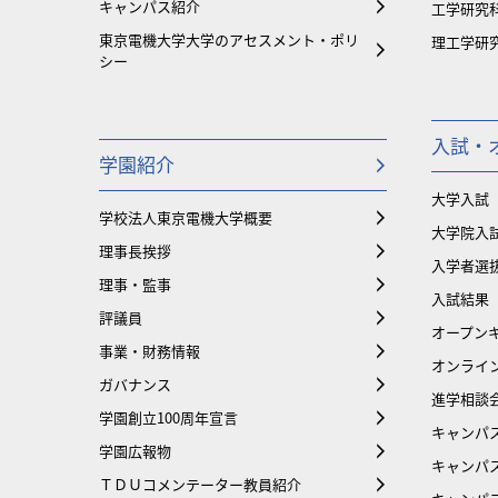
キャンパス紹介
工学研究
東京電機大学大学のアセスメント・ポリ
理工学研
シー
入試・
学園紹介
大学入試
学校法人東京電機大学概要
大学院入
理事長挨拶
入学者選
理事・監事
入試結果
評議員
オープンキ
事業・財務情報
オンライ
ガバナンス
進学相談
学園創立100周年宣言
キャンパ
学園広報物
キャンパ
ＴＤＵコメンテーター教員紹介