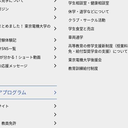
ス見学について
学生相談室・健康相談室
ガジン
休学・退学などについて
クラブ・サークル活動
まとめました！ 東京電機大学の
学生食堂と売店
車両通学
受験体験記
⾼等教育の修学支援新制度（授業料
SNS一覧
免・給付型奨学金の支援）について
大が分かる！ショート動画
東京電機大学後援会
の応援メッセージ
教育訓練給付制度
アプログラム
サイト
・教員免許