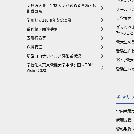
キャンパ
学校法人東京電機大学が求める事務・技
メールマ
術職員像
大学案内
学園創立110周年記念事業
ざっくり
系列校・関連機関
7つのこと
寄附行為等
電大生の
危機管理
受験生向け
新型コロナウイルス感染者状況
1分で電
学校法人東京電機大学中期計画～TDU
受験生へ
Vision2028～
キャリ
学内就職
就職支援
資格取得