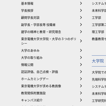
基本情報
システム
学長挨拶
未来科学
顧問学長対談
工学部
副学長・学部長等 役職者
工学部第
建学の精神と教育・研究理念
理工学部
東京電機大学大学院・大学の３つのポリ
教養教育
シー
大学のあゆみ
大学の取り組み
大学院
情報公開
認証評価、自己点検・評価
大学院で
ホームカミングデー
先端科学
東京電機大学が求める教員像
システム
教育関係附置施設
未来科学
キャンパス紹介
工学研究