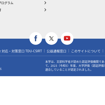
プログラム
育
応・対策窓口 TDU-CSIRT
公益通報窓口
このサイトについて
本学は、文部科学省が認めた認証評価機関であ
て、2023（令和5）年度、大学評価（認証評
d.
適合していることが認定されました。