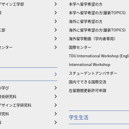
デザイン工学部
本学へ留学希望の方
部
本学へ留学希望の方(最新TOPICS)
海外に留学希望の方
二部
海外に留学希望の方(最新TOPICS)
海外留学動画（学内者専用）
センター
国際センター
TDU International Workshop (Engl
International Workshop
スチューデントアンバサダー
国内でできる国際交流
の学び
在留期間更新許可申請
技術研究科
デザイン工学研究科
研究科
学生生活
科