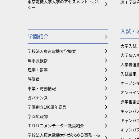
東京電機大学大学のアセスメント・ポリ
理工学研
シー
入試・
学園紹介
大学入試
学校法人東京電機大学概要
大学院入
理事長挨拶
入学者選
理事・監事
入試結果
評議員
オープンキ
事業・財務情報
オンライ
ガバナンス
進学相談
学園創立100周年宣言
キャンパ
学園広報物
キャンパ
ＴＤＵコメンテーター教員紹介
キャンパ
学校法人東京電機大学が求める事務・技
メールマ