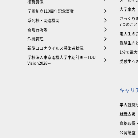
術職員像
大学案内
学園創立110周年記念事業
ざっくり
系列校・関連機関
7つのこと
寄附行為等
電大生の
危機管理
受験生向け
新型コロナウイルス感染者状況
1分で電
学校法人東京電機大学中期計画～TDU
受験生へ
Vision2028～
キャリ
学内就職
就職支援
資格取得
公開講座