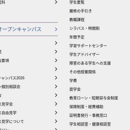
究科
学生要覧
履修の手引き
教職課程
オープンキャンパス
シラバス・時間割
年間予定
学習サポートセンター
試
学生アドバイザー
抜要項
障害のある学生への支援
その他授業関係
ャンパス2026
学費
ン個別相談会
奨学金
会
教育ローン・短期貸与金制度
ス見学会
保険制度・経費補助
ス自由見学
証明書発行・事務窓口
ス見学について
学生相談室・健康相談室
ガジン