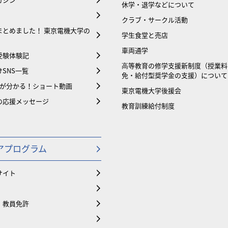
休学・退学などについて
クラブ・サークル活動
まとめました！ 東京電機大学の
学生食堂と売店
車両通学
受験体験記
⾼等教育の修学支援新制度（授業料
SNS一覧
免・給付型奨学金の支援）について
大が分かる！ショート動画
東京電機大学後援会
の応援メッセージ
教育訓練給付制度
アプログラム
サイト
・教員免許