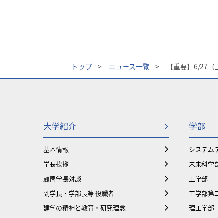
トップ
>
ニュース一覧
>
【重要】6/27（
大学紹介
学部
基本情報
システム
学長挨拶
未来科学
顧問学長対談
工学部
副学長・学部長等 役職者
工学部第
建学の精神と教育・研究理念
理工学部