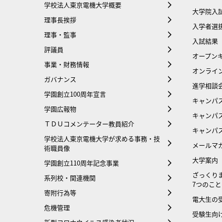
学校法人東京電機大学概要
大学院入
理事長挨拶
入学者選
理事・監事
入試結果
評議員
オープンキ
事業・財務情報
オンライ
ガバナンス
進学相談
学園創立100周年宣言
キャンパ
学園広報物
キャンパ
ＴＤＵコメンテーター教員紹介
キャンパ
学校法人東京電機大学が求める事務・技
メールマ
術職員像
大学案内
学園創立110周年記念事業
ざっくり
系列校・関連機関
7つのこと
寄附行為等
電大生の
危機管理
受験生向け