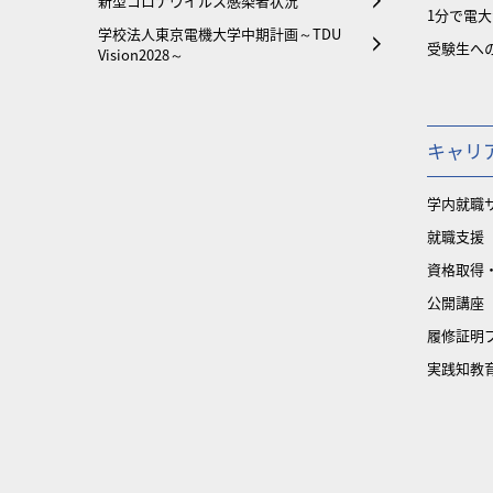
新型コロナウイルス感染者状況
1分で電
学校法人東京電機大学中期計画～TDU
受験生へ
Vision2028～
キャリ
学内就職
就職支援
資格取得
公開講座
履修証明
実践知教