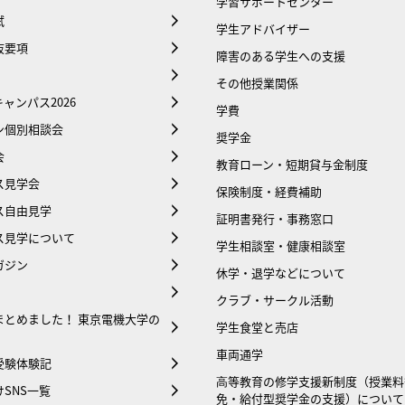
学習サポートセンター
試
学生アドバイザー
抜要項
障害のある学生への支援
その他授業関係
ャンパス2026
学費
ン個別相談会
奨学金
会
教育ローン・短期貸与金制度
ス見学会
保険制度・経費補助
ス自由見学
証明書発行・事務窓口
ス見学について
学生相談室・健康相談室
ガジン
休学・退学などについて
クラブ・サークル活動
まとめました！ 東京電機大学の
学生食堂と売店
車両通学
受験体験記
⾼等教育の修学支援新制度（授業料
SNS一覧
免・給付型奨学金の支援）について