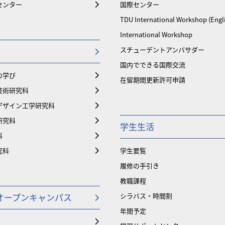
センター
国際センター
TDU International Workshop (Engl
International Workshop
スチューデントアンバサダー
国内でできる国際交流
の学び
在留期間更新許可申請
技術研究科
デザイン工学研究科
研究科
学生生活
科
究科
学生要覧
履修の手引き
教職課程
オープンキャンパス
シラバス・時間割
年間予定