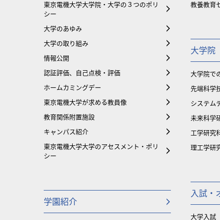
東京電機大学大学院・大学の３つのポリ
教養教育
シー
大学のあゆみ
大学の取り組み
大学院
情報公開
認証評価、自己点検・評価
大学院で
ホームカミングデー
先端科学
東京電機大学が求める教員像
システム
教育関係附置施設
未来科学
キャンパス紹介
工学研究
東京電機大学大学のアセスメント・ポリ
理工学研
シー
入試・
学園紹介
大学入試