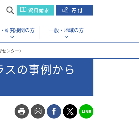
資料請求
寄付
・
研究機関の方
一般・
地域の方
習センター）
ラスの事例から
）