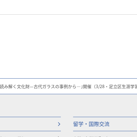
読み解く文化財—古代ガラスの事例から—｣開催（3/28・足立区生涯学
留学・国際交流