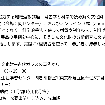
が協力する地域連携講座「考古学と科学で読み解く文化財
（会場：同センター）、およびオンライン形式（Zoo
だけでなく、科学的手法を使って材質や制作技法、制作
ス製品の事例を中心に、そうした文化財の分析調査に関
お話しします。実際にX線装置を使って、参加者が持参し
文化財—古代ガラスの事例から—
：00～15：30
学習センター 5階 研修室1(東京都足立区千住5丁目1
ビナー）
 助教（工学部 応用化学科）
0名 ※要事前申し込み、先着順