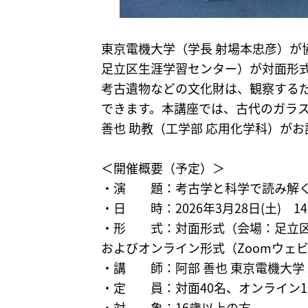
東京電機大学（学長 射場本忠彦）
足立区生涯学習センター）が対面形式
考古遺物などの文化財は、観察する
できます。本講座では、古代のガラ
善也 助教（工学部 応用化学科）が
＜開催概要（予定）＞
・演 題：考古学と科学で読み解く
・日 時：2026年3月28日(土) 14
・形 式：対面形式（会場：足立区生涯
およびオンライン形式（Zoomウェ
・講 師：阿部 善也 東京電機大学
・定 員：対面40名、オンライン1
・対 象：16歳以上の方