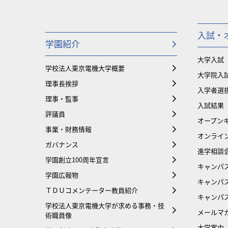
入試・
学園紹介
大学入試
学校法人東京電機大学概要
大学院入
理事長挨拶
入学者選
理事・監事
入試結果
評議員
オープンキ
事業・財務情報
オンライ
ガバナンス
進学相談
学園創立100周年宣言
キャンパ
学園広報物
キャンパ
ＴＤＵコメンテーター教員紹介
キャンパ
学校法人東京電機大学が求める事務・技
メールマ
術職員像
大学案内