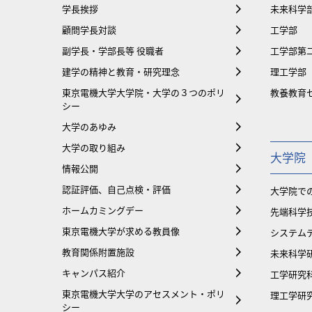
学長挨拶
未来科学
顧問学長対談
工学部
副学長・学部長等 役職者
工学部第
建学の精神と教育・研究理念
理工学部
東京電機大学大学院・大学の３つのポリ
教養教育
シー
大学のあゆみ
大学の取り組み
大学院
情報公開
認証評価、自己点検・評価
大学院で
ホームカミングデー
先端科学
東京電機大学が求める教員像
システム
教育関係附置施設
未来科学
キャンパス紹介
工学研究
東京電機大学大学のアセスメント・ポリ
理工学研
シー