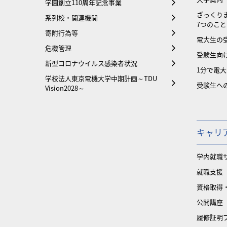
学園創立110周年記念事業
ざっくり
系列校・関連機関
7つのこと
寄附行為等
電大生の
危機管理
受験生向け
新型コロナウイルス感染者状況
1分で電
学校法人東京電機大学中期計画～TDU
受験生へ
Vision2028～
キャリ
学内就職
就職支援
資格取得
公開講座
履修証明