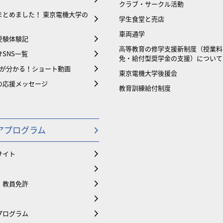
クラブ・サークル活動
まとめました！ 東京電機大学の
学生食堂と売店
車両通学
受験体験記
⾼等教育の修学支援新制度（授業料
SNS一覧
免・給付型奨学金の支援）について
大が分かる！ショート動画
東京電機大学後援会
の応援メッセージ
教育訓練給付制度
アプログラム
サイト
・教員免許
プログラム