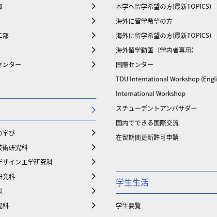
部
本学へ留学希望の方(最新TOPICS)
海外に留学希望の方
二部
海外に留学希望の方(最新TOPICS)
海外留学動画（学内者専用）
センター
国際センター
TDU International Workshop (Engl
International Workshop
スチューデントアンバサダー
国内でできる国際交流
の学び
在留期間更新許可申請
技術研究科
デザイン工学研究科
研究科
学生生活
科
究科
学生要覧