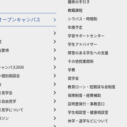
履修の手引き
教職課程
オープンキャンパス
シラバス・時間割
年間予定
学習サポートセンター
試
学生アドバイザー
抜要項
障害のある学生への支援
その他授業関係
ャンパス2026
学費
ン個別相談会
奨学金
会
教育ローン・短期貸与金制度
ス見学会
保険制度・経費補助
ス自由見学
証明書発行・事務窓口
ス見学について
学生相談室・健康相談室
ガジン
休学・退学などについて