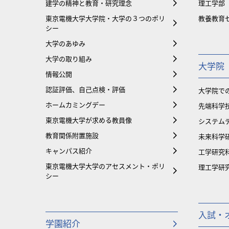
建学の精神と教育・研究理念
理工学部
東京電機大学大学院・大学の３つのポリ
教養教育
シー
大学のあゆみ
大学の取り組み
大学院
情報公開
認証評価、自己点検・評価
大学院で
ホームカミングデー
先端科学
東京電機大学が求める教員像
システム
教育関係附置施設
未来科学
キャンパス紹介
工学研究
東京電機大学大学のアセスメント・ポリ
理工学研
シー
入試・
学園紹介