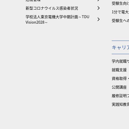
受験生向け
新型コロナウイルス感染者状況
1分で電
学校法人東京電機大学中期計画～TDU
受験生へ
Vision2028～
キャリ
学内就職
就職支援
資格取得
公開講座
履修証明
実践知教