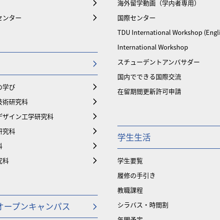
海外留学動画（学内者専用）
センター
国際センター
TDU International Workshop (Engl
International Workshop
スチューデントアンバサダー
国内でできる国際交流
の学び
在留期間更新許可申請
技術研究科
デザイン工学研究科
研究科
学生生活
科
究科
学生要覧
履修の手引き
教職課程
オープンキャンパス
シラバス・時間割
年間予定