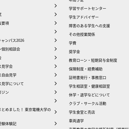
学習サポートセンター
試
学生アドバイザー
抜要項
障害のある学生への支援
その他授業関係
ャンパス2026
学費
ン個別相談会
奨学金
会
教育ローン・短期貸与金制度
ス見学会
保険制度・経費補助
ス自由見学
証明書発行・事務窓口
ス見学について
学生相談室・健康相談室
ガジン
休学・退学などについて
クラブ・サークル活動
まとめました！ 東京電機大学の
学生食堂と売店
車両通学
受験体験記