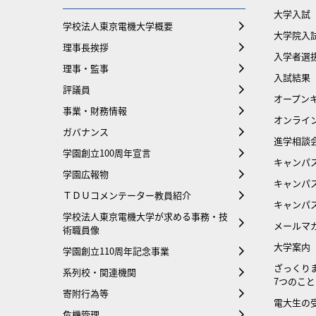
大学入試
学校法人東京電機大学概要
大学院入
理事長挨拶
入学者選
理事・監事
入試結果
評議員
オープンキ
事業・財務情報
オンライ
ガバナンス
進学相談
学園創立100周年宣言
キャンパ
学園広報物
キャンパ
ＴＤＵコメンテーター教員紹介
キャンパ
学校法人東京電機大学が求める事務・技
メールマ
術職員像
大学案内
学園創立110周年記念事業
ざっくり
系列校・関連機関
7つのこと
寄附行為等
電大生の
危機管理