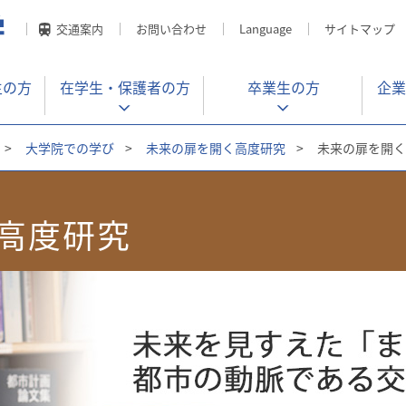
交通案内
お問い合わせ
Language
サイトマップ
生の方
在学生・
保護者の方
卒業生の方
企業
>
大学院での学び
>
未来の扉を開く高度研究
>
未来の扉を開く
高度研究