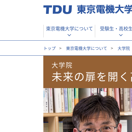
東京電機大学について
受験生・
高校
トップ
>
東京電機大学について
>
大学院
大学院
未来の扉を開く