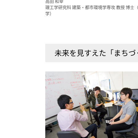
高田 和幸
理工学研究科 建築・都市環境学専攻 教授 博士
学）
未来を見すえた「まちづ