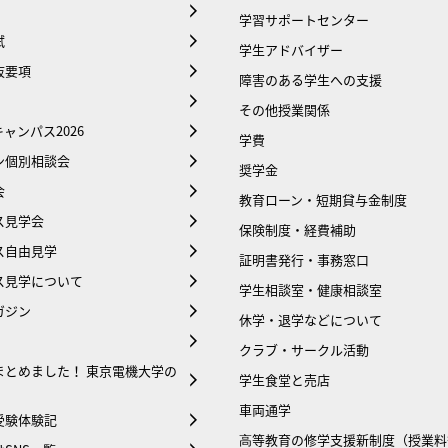
学習サポートセンター
試
学生アドバイザー
抜要項
障害のある学生への支援
その他授業関係
ャンパス2026
学費
ン個別相談会
奨学金
会
教育ローン・短期貸与金制度
ス見学会
保険制度・経費補助
ス自由見学
証明書発行・事務窓口
ス見学について
学生相談室・健康相談室
ガジン
休学・退学などについて
クラブ・サークル活動
まとめました！ 東京電機大学の
学生食堂と売店
車両通学
受験体験記
⾼等教育の修学支援新制度（授業料