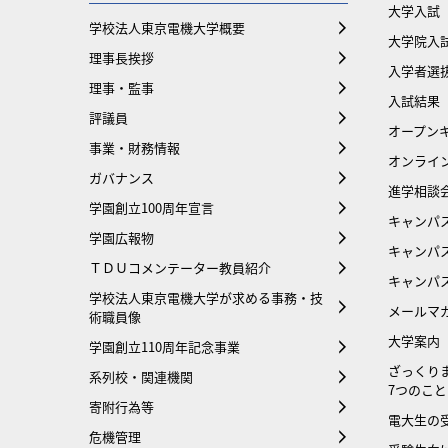
大学入試
学校法人東京電機大学概要
大学院入
理事長挨拶
入学者選
理事・監事
入試結果
評議員
オープンキ
事業・財務情報
オンライ
ガバナンス
進学相談
学園創立100周年宣言
キャンパ
学園広報物
キャンパ
ＴＤＵコメンテーター教員紹介
キャンパ
学校法人東京電機大学が求める事務・技
メールマ
術職員像
大学案内
学園創立110周年記念事業
ざっくり
系列校・関連機関
7つのこと
寄附行為等
電大生の
危機管理