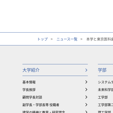
トップ
>
ニュース一覧
>
本学と東京医科
大学紹介
学部
基本情報
システム
学長挨拶
未来科学
顧問学長対談
工学部
副学長・学部長等 役職者
工学部第
建学の精神と教育・研究理念
理工学部