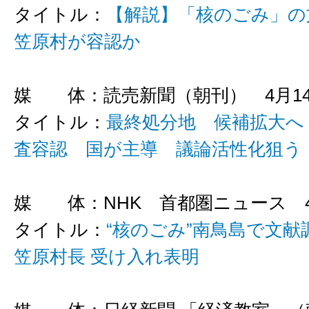
タイトル：
【解説】「核のごみ」の
笠原村が容認か
媒 体：読売新聞（朝刊） 4月1
タイトル：
最終処分地 候補拡大へ
査容認 国が主導 議論活性化狙う
媒 体：NHK 首都圏ニュース 4
タイトル：
“核のごみ”南鳥島で文献
笠原村長 受け入れ表明