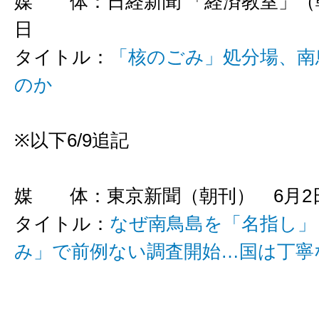
媒 体：日経新聞 「経済教室」（朝
日
タイトル：
「核のごみ」処分場、南
のか
※以下6/9追記
媒 体：東京新聞（朝刊） 6月2
タイトル：
なぜ南鳥島を「名指し」
み」で前例ない調査開始…国は丁寧