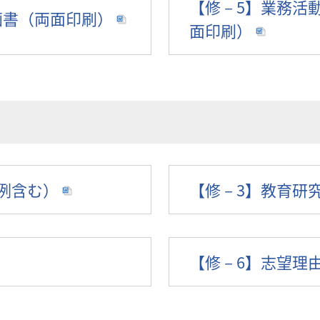
【修－5】業務活
画書（両面印刷）
面印刷）
例含む）
【修－3】教育研
【修－6】志望理