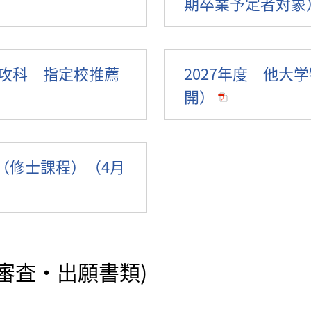
期卒業予定者対象
専攻科 指定校推薦
2027年度 他大
開）
（修士課程）（4月
前審査・出願書類)