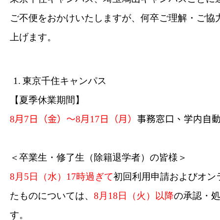
ご不便をおかけいたしますが、何卒ご理解・ご協
上げます。
1.
東京千住キャンパス
【夏季休業期間】
8
月
7
日（金）～
8
月
17
日（月）
事務窓口、学内自
＜卒業生・修了生（除籍退学者）の皆様＞
8
月
5
日（水）
17
時過ぎて
初回利用申請およびオン
たものについては、
8
月
18
日（火）以降
の承認・
す。