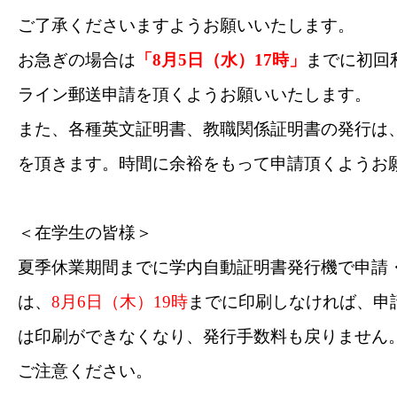
ご了承くださいますようお願いいたします。
お急ぎの場合は
「
8
月
5
日（水）
17
時」
までに初回
ライン郵送申請を頂くようお願いいたします。
また、各種英文証明書、教職関係証明書の発行は
を頂きます。時間に余裕をもって申請頂くようお
＜在学生の皆様＞
夏季休業期間までに学内自動証明書発行機で申請
は、
8
月
6
日（木）
19
時
までに印刷しなければ、申
は印刷ができなくなり、発行手数料も戻りません
ご注意ください。