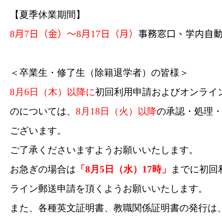
【夏季休業期間】
8
月
7
日（金）～
8
月
17
日（月）
事務窓口、学内自
＜卒業生・修了生（除籍退学者）の皆様＞
8
月
6
日（木）以降に
初回利用申請およびオンライ
のについては、
8
月
18
日（火）以降
の承認・処理
ございます。
ご了承くださいますようお願いいたします。
お急ぎの場合は
「
8
月
5
日（水）
17
時」
までに初回
ライン郵送申請を頂くようお願いいたします。
また、各種英文証明書、教職関係証明書の発行は