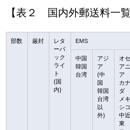
【表２ 国内外郵送料一
部数
厳封
レタ
EMS
ーパ
ック
中国
アジ
オ
ライ
韓国
ア
ア
ト
台湾
(中
ア
(国
国
カ
内)
韓国
ダ
台湾
メ
以
シ
外)
中
東