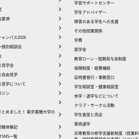
学習サポートセンター
試
学生アドバイザー
抜要項
障害のある学生への支援
その他授業関係
ャンパス2026
学費
ン個別相談会
奨学金
会
教育ローン・短期貸与金制度
ス見学会
保険制度・経費補助
ス自由見学
証明書発行・事務窓口
ス見学について
学生相談室・健康相談室
ガジン
休学・退学などについて
クラブ・サークル活動
まとめました！ 東京電機大学の
学生食堂と売店
車両通学
受験体験記
⾼等教育の修学支援新制度（授業料
SNS一覧
免・給付型奨学金の支援）について