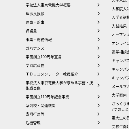
学校法人東京電機大学概要
大学院入
理事長挨拶
入学者選
理事・監事
入試結果
評議員
オープンキ
事業・財務情報
オンライ
ガバナンス
進学相談
学園創立100周年宣言
キャンパ
学園広報物
キャンパ
ＴＤＵコメンテーター教員紹介
キャンパ
学校法人東京電機大学が求める事務・技
メールマ
術職員像
大学案内
学園創立110周年記念事業
ざっくり
系列校・関連機関
7つのこと
寄附行為等
電大生の
危機管理
受験生向け