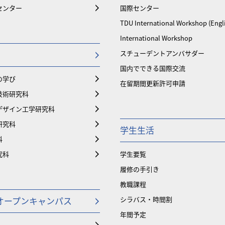
センター
国際センター
TDU International Workshop (Engl
International Workshop
スチューデントアンバサダー
国内でできる国際交流
の学び
在留期間更新許可申請
技術研究科
デザイン工学研究科
研究科
学生生活
科
究科
学生要覧
履修の手引き
教職課程
オープンキャンパス
シラバス・時間割
年間予定