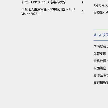
新型コロナウイルス感染者状況
1分で電
学校法人東京電機大学中期計画～TDU
受験生へ
Vision2028～
キャリ
学内就職
就職支援
資格取得
公開講座
履修証明
実践知教