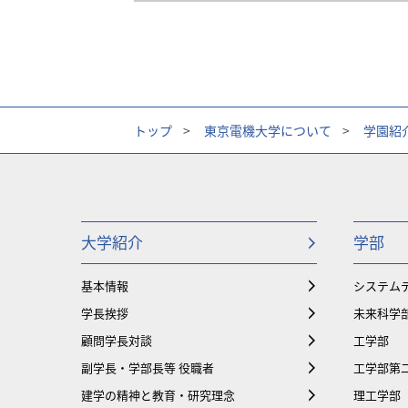
トップ
>
東京電機大学について
>
学園紹
大学紹介
学部
基本情報
システム
学長挨拶
未来科学
顧問学長対談
工学部
副学長・学部長等 役職者
工学部第
建学の精神と教育・研究理念
理工学部