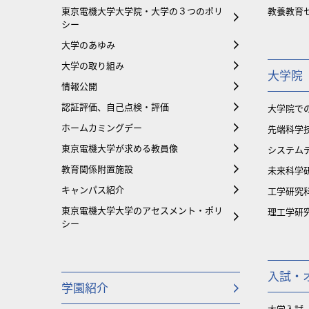
東京電機大学大学院・大学の３つのポリ
教養教育
シー
大学のあゆみ
大学の取り組み
大学院
情報公開
認証評価、自己点検・評価
大学院で
ホームカミングデー
先端科学
東京電機大学が求める教員像
システム
教育関係附置施設
未来科学
キャンパス紹介
工学研究
東京電機大学大学のアセスメント・ポリ
理工学研
シー
入試・
学園紹介
大学入試