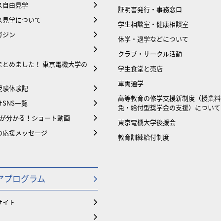
ス自由見学
証明書発行・事務窓口
ス見学について
学生相談室・健康相談室
ガジン
休学・退学などについて
クラブ・サークル活動
まとめました！ 東京電機大学の
学生食堂と売店
車両通学
受験体験記
⾼等教育の修学支援新制度（授業料
SNS一覧
免・給付型奨学金の支援）について
大が分かる！ショート動画
東京電機大学後援会
の応援メッセージ
教育訓練給付制度
アプログラム
サイト