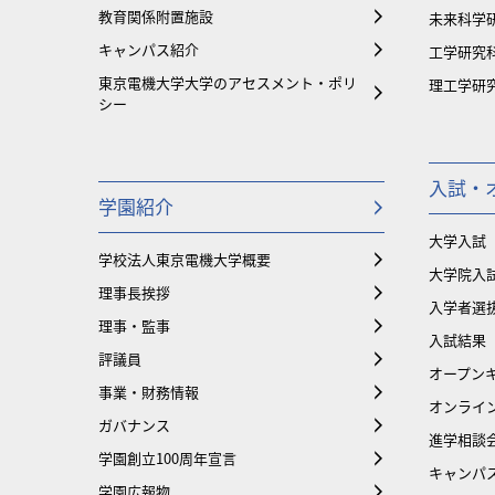
教育関係附置施設
未来科学
キャンパス紹介
工学研究
東京電機大学大学のアセスメント・ポリ
理工学研
シー
入試・
学園紹介
大学入試
学校法人東京電機大学概要
大学院入
理事長挨拶
入学者選
理事・監事
入試結果
評議員
オープンキ
事業・財務情報
オンライ
ガバナンス
進学相談
学園創立100周年宣言
キャンパ
学園広報物