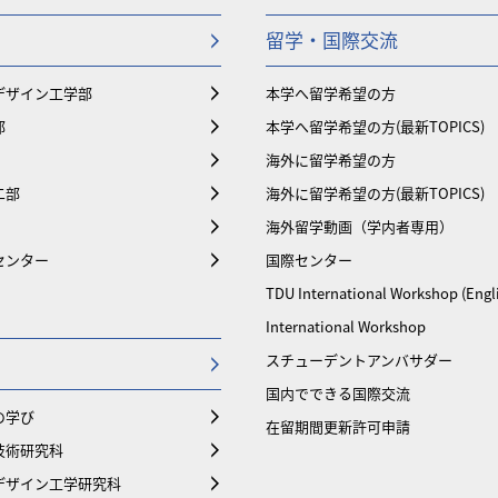
留学・国際交流
デザイン工学部
本学へ留学希望の方
部
本学へ留学希望の方(最新TOPICS)
海外に留学希望の方
二部
海外に留学希望の方(最新TOPICS)
海外留学動画（学内者専用）
センター
国際センター
TDU International Workshop (Engl
International Workshop
スチューデントアンバサダー
国内でできる国際交流
の学び
在留期間更新許可申請
技術研究科
デザイン工学研究科