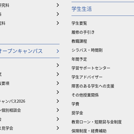
研究科
学生生活
科
究科
学生要覧
履修の手引き
教職課程
オープンキャンパス
シラバス・時間割
年間予定
学習サポートセンター
試
学生アドバイザー
抜要項
障害のある学生への支援
その他授業関係
ャンパス2026
学費
ン個別相談会
奨学金
会
教育ローン・短期貸与金制度
ス見学会
保険制度・経費補助