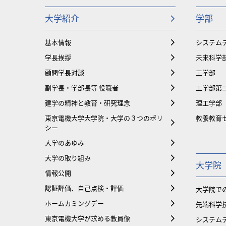
大学紹介
学部
基本情報
システム
学長挨拶
未来科学
顧問学長対談
工学部
副学長・学部長等 役職者
工学部第
建学の精神と教育・研究理念
理工学部
東京電機大学大学院・大学の３つのポリ
教養教育
シー
大学のあゆみ
大学の取り組み
大学院
情報公開
認証評価、自己点検・評価
大学院で
ホームカミングデー
先端科学
東京電機大学が求める教員像
システム