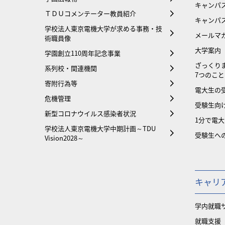
キャンパ
ＴＤＵコメンテーター教員紹介
キャンパ
学校法人東京電機大学が求める事務・技
メールマ
術職員像
大学案内
学園創立110周年記念事業
ざっくり
系列校・関連機関
7つのこと
寄附行為等
電大生の
危機管理
受験生向け
新型コロナウイルス感染者状況
1分で電
学校法人東京電機大学中期計画～TDU
受験生へ
Vision2028～
キャリ
学内就職
就職支援