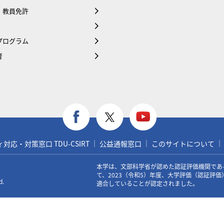
・教員免許
プログラム
育
応・対策窓口 TDU-CSIRT
公益通報窓口
このサイトについて
本学は、文部科学省が認めた認証評価機関であ
て、2023（令和5）年度、大学評価（認証評
d.
適合していることが認定されました。