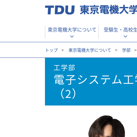
東京電機大学について
受験生・
高校
トップ
>
東京電機大学について
>
学部
>
工学部
電子システム工
（2）