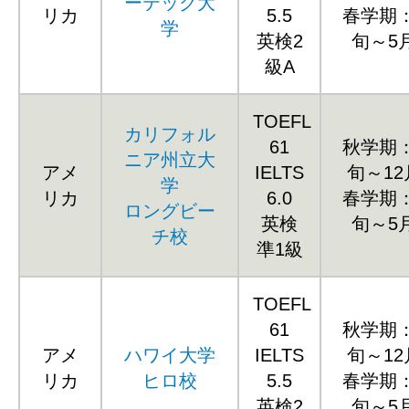
ーテック大
リカ
5.5
春学期
学
英検2
旬～5
級A
TOEFL
カリフォル
61
秋学期
ニア州立大
アメ
IELTS
旬～1
学
リカ
6.0
春学期
ロングビー
英検
旬～5
チ校
準1級
TOEFL
61
秋学期
アメ
ハワイ大学
IELTS
旬～1
リカ
ヒロ校
5.5
春学期
英検2
旬～5