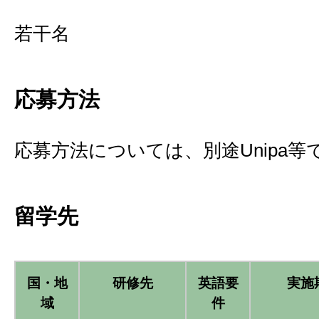
若干名
応募方法
応募方法については、別途Unipa
留学先
国・地
研修先
英語要
実施
域
件