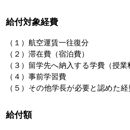
給付対象経費
（１）航空運賃一往復分
（２）滞在費（宿泊費）
（３）留学先へ納入する学費（授業
（４）事前学習費
（５）その他学長が必要と認めた経
給付額