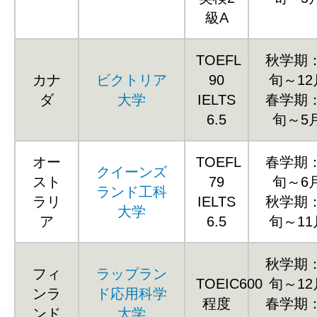
級A
TOEFL
秋学期
カナ
ビクトリア
90
旬～1
ダ
大学
IELTS
春学期
6.5
旬～5
オー
TOEFL
春学期
クイーンズ
スト
79
旬～6
ランド工科
ラリ
IELTS
秋学期
大学
ア
6.5
旬～1
秋学期
フィ
ラップラン
TOEIC600
旬～1
ンラ
ド応用科学
程度
春学期
ンド
大学