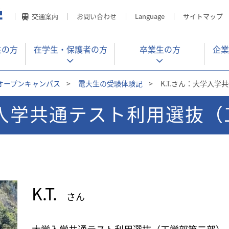
交通案内
お問い合わせ
Language
サイトマップ
生の方
在学生・
保護者の方
卒業生の方
企業
オープンキャンパス
>
電大生の受験体験記
>
K.T.さん：大学入
大学入学共通テスト利用選抜
K.T.
さん