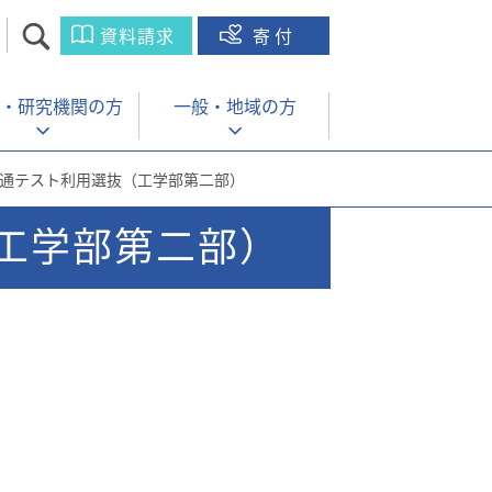
資料請求
寄付
・
研究機関の方
一般・
地域の方
学共通テスト利用選抜（工学部第二部）
（工学部第二部）