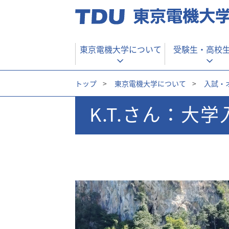
東京電機大学について
受験生・
高校
トップ
>
東京電機大学について
>
入試・
K.T.さん：