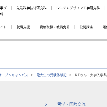
学び
先端科学技術研究科
システムデザイン工学研究科
科
イト
就職支援
資格取得・教員免許
公開講座
履
オープンキャンパス
>
電大生の受験体験記
>
K.T.さん：大学入
留学・国際交流