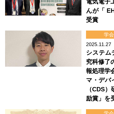
電気電子
んが「 EH
受賞
学会
2025.11.27
システム
究科修了
報処理学
マ・デバ
（CDS
励賞」を
学会