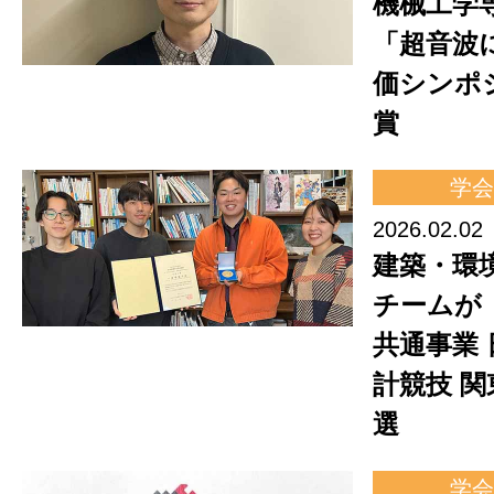
機械工学
「超音波
価シンポ
賞
学会
2026.02.02
建築・環
チームが「
共通事業
計競技 
選
学会